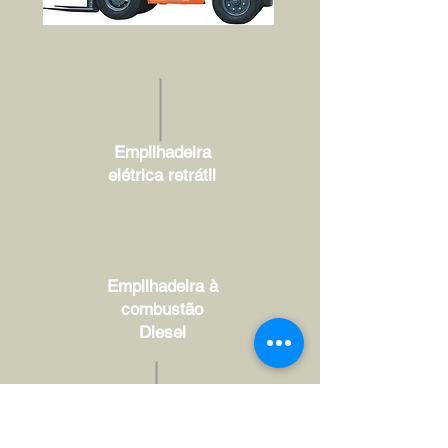
Empilhadeira
elétrica retrátil
Empilhadeira à
combustão
Diesel