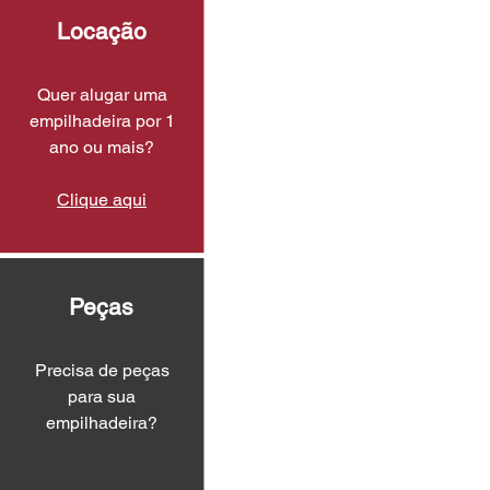
Locação
Quer alugar uma
empilhadeira por 1
ano ou mais?
Clique aqui
Peças
Precisa de peças
para sua
empilhadeira?