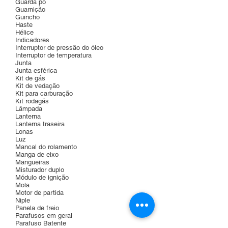
Guarda pó
Guarnição
Guincho
Haste
Hélice
Indicadores
Interruptor de pressão do óleo
Interruptor de temperatura
Junta
Junta esférica
Kit de gás
Kit de vedação
Kit para carburação
Kit rodagás
Lâmpada
Lanterna
Lanterna traseira
Lonas
Luz
Mancal do rolamento
Manga de eixo
Mangueiras
Misturador duplo
Módulo de ignição
Mola
Motor de partida
Niple
Panela de freio
Parafusos em geral
Parafuso Batente