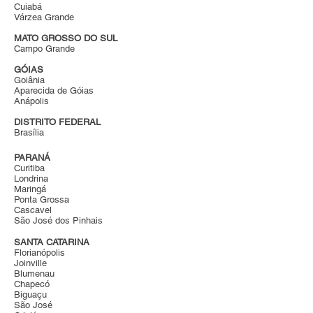
Cuiabá
Várzea Grande
MATO GROSSO DO SUL
Campo Grande
GÓIAS
Goiânia
Aparecida de Góias
Anápolis
DISTRITO FEDERAL
Brasília
PARANÁ
Curitiba
Londrina
Maringá
Ponta Grossa
Cascavel
São José dos Pinhais
SANTA CATARINA
Florianópolis
Joinville
Blumenau
Chapecó
Biguaçu
São José