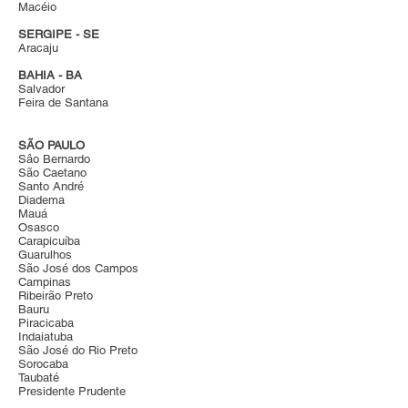
Macéio
SERGIPE - SE
Aracaju
BAHIA - BA
Salvador
Feira de Santana
SÃO PAULO
Sâo Bernardo
São Caetano
Santo André
Diadema
Mauá
Osasco
Carapicuíba
Guarulhos
São José dos Campos
Campinas
Ribeirão Preto
Bauru
Piracicaba
Indaiatuba
São José do Rio Preto
Sorocaba
Taubaté
Presidente Prudente