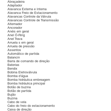
Abraçadeira
Adaptador
Alavanca Externa e Interna
Alavanca Freio de Estacionamento
Alavancas Controle da Válvula
Alavancas Controle de Transmissão
Alternador
Ancorador
Anéis em geral
Anel Ó-Ring
Anel Trava
Arruela s em geral
Arruela de pressão
Assentos
Automático de partida
Balancin
Barra de comando de direção
Baterias
Bendix
Bobina Eletroválvula
Bomba d’água
Bomba hidráulica embreagem
Bomba hidráulica principal
Botão de buzina
Botão de partida
Bujão
Buzina
Cabo de vela
Cabo do freio do estacionamento
Caixa de direção