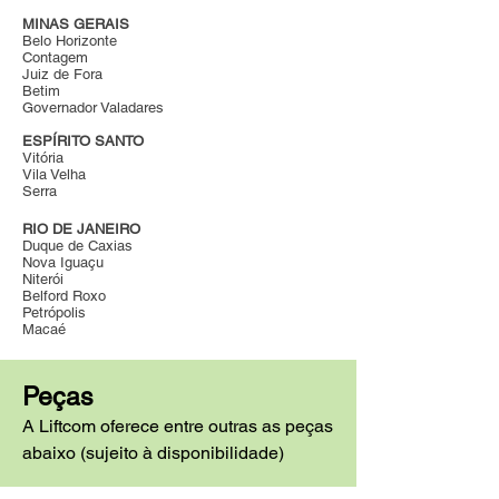
MINAS GERAIS
Belo Horizonte
Contagem
Juiz de Fora
Betim
Governador Valadares
ESPÍRITO SANTO
Vitória
Vila Velha
Serra
RIO DE JANEIRO
Duque de Caxias
Nova Iguaçu
Niterói
Belford Roxo
Petrópolis
Macaé
Peças
A Liftcom oferece entre outras as peças
abaixo (sujeito à disponibilidade)