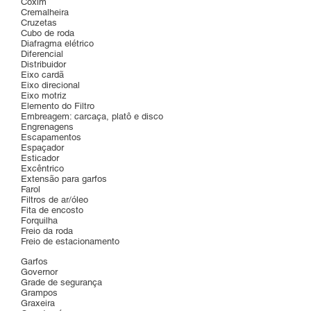
Coxim
Cremalheira
Cruzetas
Cubo de roda
Diafragma elétrico
Diferencial
Distribuidor
Eixo cardã
Eixo direcional
Eixo motriz
Elemento do Filtro
Embreagem: carcaça, platô e disco
Engrenagens
Escapamentos
Espaçador
Esticador
Excêntrico
Extensão para garfos
Farol
Filtros de ar/óleo
Fita de encosto
Forquilha
Freio da roda
Freio de estacionamento
Garfos
Governor
Grade de segurança
Grampos
Graxeira