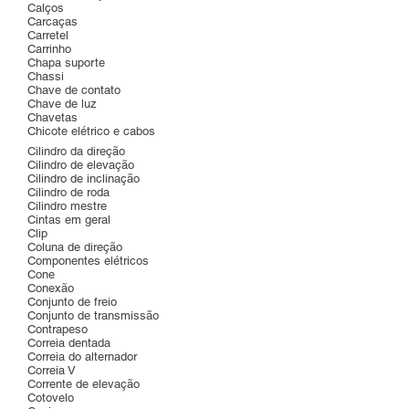
Calços
Carcaças
Carretel
Carrinho
Chapa suporte
Chassi
Chave de contato
Chave de luz
Chavetas
Chicote elétrico e cabos
Cilindro da direção
Cilindro de elevação
Cilindro de inclinação
Cilindro de roda
Cilindro mestre
Cintas em geral
Clip
Coluna de direção
Componentes elétricos
Cone
Conexão
Conjunto de freio
Conjunto de transmissão
Contrapeso
Correia dentada
Correia do alternador
Correia V
Corrente de elevação
Cotovelo