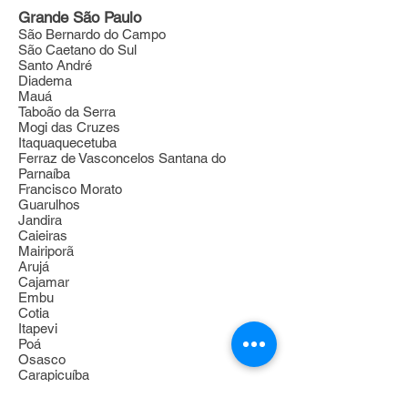
Grande São Paulo
São Bernardo do Campo
São Caetano do Sul
Santo André
Diadema
Mauá
Taboão da Serra
Mogi das Cruzes
Itaquaquecetuba
Ferraz de Vasconcelos Santana do
Parnaíba
Francisco Morato
Guarulhos
Jandira
Caieiras
Mairiporã
Arujá
Cajamar
Embu
Cotia
Itapevi
Poá
Osasco
Carapicuíba
Suzano
Barueri