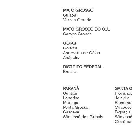
MATO GROSSO
Cuiabá
Várzea Grande
MATO GROSSO DO SUL
Campo Grande
GÓIAS
Goiânia
Aparecida de Góias
Anápolis
DISTRITO FEDERAL
Brasília
PARANÁ
SANTA C
Curitiba
Florianóp
Londrina
Joinville
Maringá
Blumena
Ponta Grossa
Chapecó
Cascavel
Biguaçu
São José dos Pinhais
São Jos
Criciúma