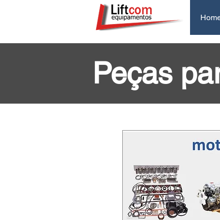
Hom
Peças pa