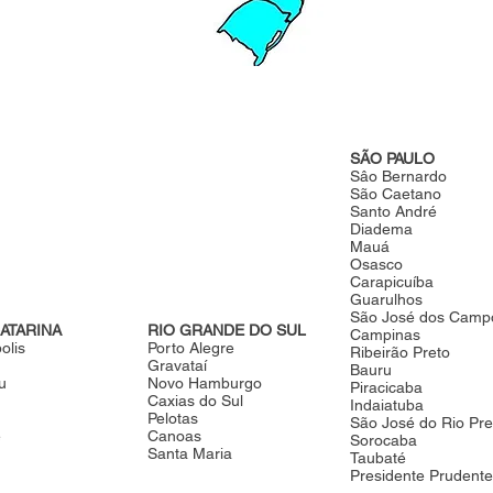
SÃO PAULO
Sâo Bernardo
São Caetano
Santo André
Diadema
Mauá
Osasco
Carapicuíba
Guarulhos
São José dos Camp
ATARINA
RIO GRANDE DO SUL
Campinas
olis
Porto Alegre
Ribeirão Preto
Gravataí
Bauru
u
Novo Hamburgo
Piracicaba
Caxias do Sul
Indaiatuba
Pelotas
São José do Rio Pre
é
Canoas
Sorocaba
Santa Maria
Taubaté
Presidente Prudente