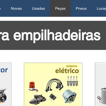
e
Novas
Usadas
Peças
Pneus
Loca
ra empilhadeiras