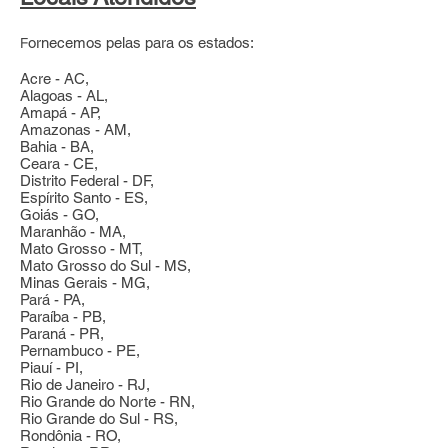
F
ornecemos pelas para os estados:
Acre - AC,
Alagoas - AL,
Amapá - AP,
Amazonas - AM,
Bahia - BA,
Ceara - CE,
Distrito Federal - DF,
Espírito Santo - ES,
Goiás - GO,
Maranhão - MA,
Mato Grosso - MT,
Mato Grosso do Sul - MS,
Minas Gerais - MG,
Pará - PA,
Paraíba - PB,
Paraná - PR,
Pernambuco - PE,
Piauí - PI,
Rio de Janeiro - RJ,
Rio Grande do Norte - RN,
Rio Grande do Sul - RS,
Rondônia - RO,