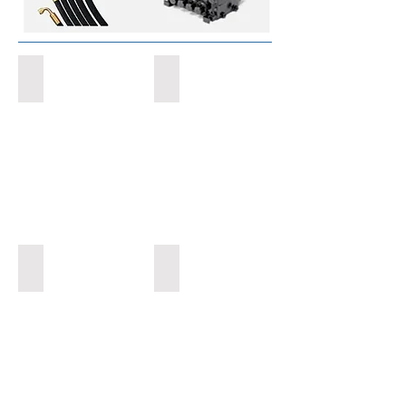
Comando
Retentores
Cilindros
Mangueiras