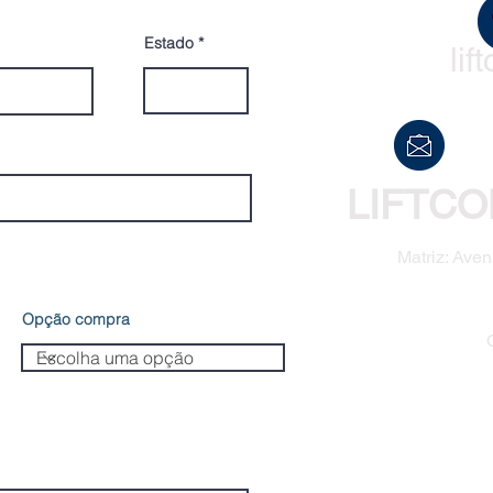
Estado
li
LIFTCO
Matriz: Aven
Opção compra