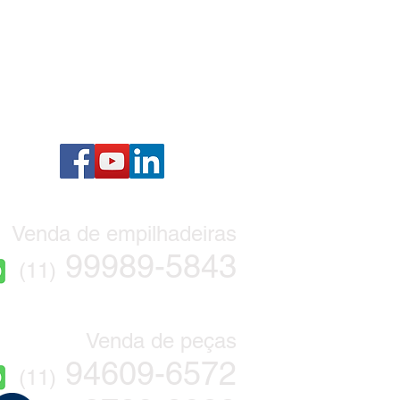
Venda de empilhadeiras
99989-5843
(11)
Venda de peças
94609
-6572
(11)