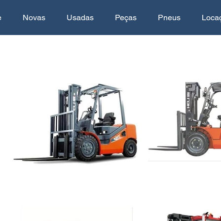
e
Novas
Usadas
Peças
Pneus
Loca