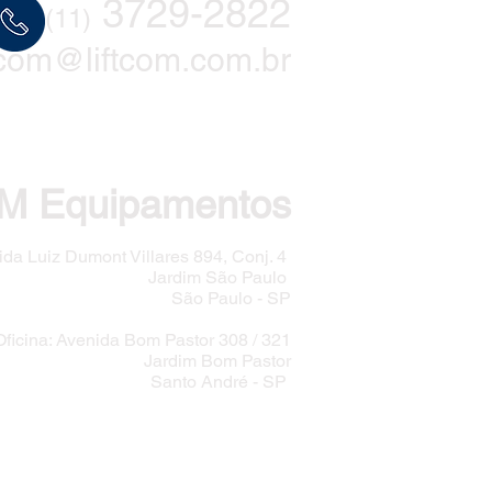
3729-2822
(11)
ftcom@liftcom.com.br
M Equipamentos
ida Luiz Dumont Villares 894, Conj. 4
Jardim São Paulo
São Paulo - SP
Oficina: Avenida Bom Pastor 308 / 321
Jardim Bom Pastor
Santo André - SP