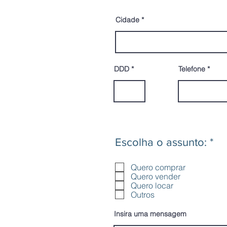
Cidade
DDD
Telefone
O
Escolha o assunto:
*
b
r
Quero comprar
i
Quero vender
Quero locar
g
Outros
a
t
Insira uma mensagem
ó