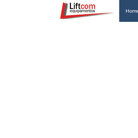
Hom
Empilhadeiras
à Combustão
Economia e Robustez
É difícil ser simples, mas na
hora da manutenção a
simplicidade representa uma
enorme economia.
As empilhadeiras à gás HELI e
as empilhadeiras diesel HELI
foram projetadas para entregar
milhares de horas de
funcionamento com baixo custo