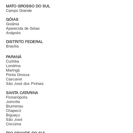
MATO GROSSO DO SUL
Campo Grande
GÓIAS
Goiânia
Aparecida de Góias
Anápolis
DISTRITO FEDERAL
Brasília
PARANÁ
Curitiba
Londrina
Maringá
Ponta Grossa
Cascavel
São José dos Pinhais
SANTA CATARINA
Florianópolis
Joinville
Blumenau
Chapecó
Biguaçu
São José
Criciúma