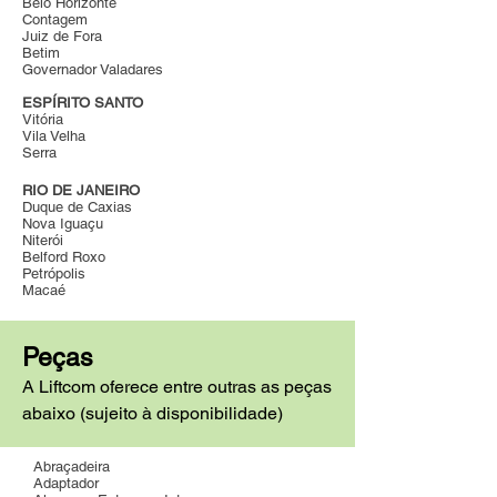
Belo Horizonte
Contagem
Juiz de Fora
Betim
Governador Valadares
ESPÍRITO SANTO
Vitória
Vila Velha
Serra
RIO DE JANEIRO
Duque de Caxias
Nova Iguaçu
Niterói
Belford Roxo
Petrópolis
Macaé
Peças
A Liftcom oferece entre outras as peças
abaixo (sujeito à disponibilidade)
Abraçadeira
Adaptador