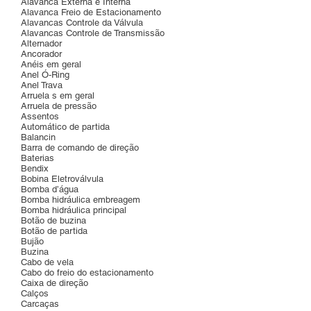
Alavanca Externa e Interna
Alavanca Freio de Estacionamento
Alavancas Controle da Válvula
Alavancas Controle de Transmissão
Alternador
Ancorador
Anéis em geral
Anel Ó-Ring
Anel Trava
Arruela s em geral
Arruela de pressão
Assentos
Automático de partida
Balancin
Barra de comando de direção
Baterias
Bendix
Bobina Eletroválvula
Bomba d’água
Bomba hidráulica embreagem
Bomba hidráulica principal
Botão de buzina
Botão de partida
Bujão
Buzina
Cabo de vela
Cabo do freio do estacionamento
Caixa de direção
Calços
Carcaças