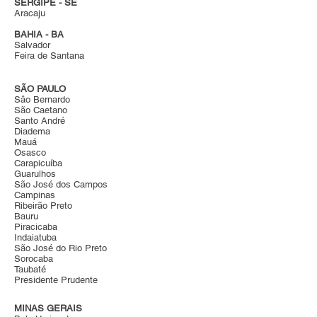
SERGIPE - SE
Aracaju
BAHIA - BA
Salvador
Feira de Santana
SÃO PAULO
Sâo Bernardo
São Caetano
Santo André
Diadema
Mauá
Osasco
Carapicuíba
Guarulhos
São José dos Campos
Campinas
Ribeirão Preto
Bauru
Piracicaba
Indaiatuba
São José do Rio Preto
Sorocaba
Taubaté
Presidente Prudente
MINAS GERAIS