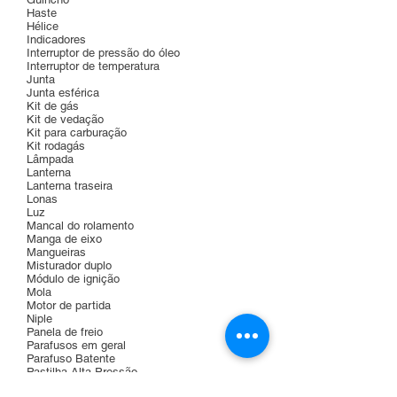
Haste
Hélice
Indicadores
Interruptor de pressão do óleo
Interruptor de temperatura
Junta
Junta esférica
Kit de gás
Kit de vedação
Kit para carburação
Kit rodagás
Lâmpada
Lanterna
Lanterna traseira
Lonas
Luz
Mancal do rolamento
Manga de eixo
Mangueiras
Misturador duplo
Módulo de ignição
Mola
Motor de partida
Niple
Panela de freio
Parafusos em geral
Parafuso Batente
Pastilha Alta Pressão
Pastilha Baixa Pressão