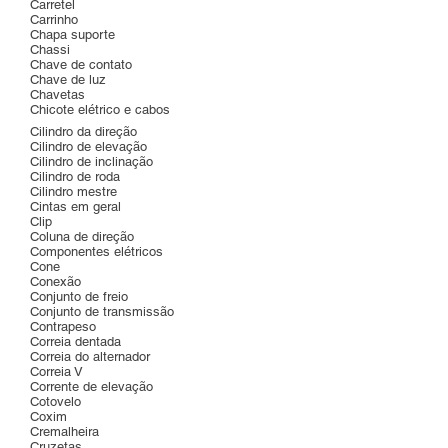
Carretel
Carrinho
Chapa suporte
Chassi
Chave de contato
Chave de luz
Chavetas
Chicote elétrico e cabos
Cilindro da direção
Cilindro de elevação
Cilindro de inclinação
Cilindro de roda
Cilindro mestre
Cintas em geral
Clip
Coluna de direção
Componentes elétricos
Cone
Conexão
Conjunto de freio
Conjunto de transmissão
Contrapeso
Correia dentada
Correia do alternador
Correia V
Corrente de elevação
Cotovelo
Coxim
Cremalheira
Cruzetas