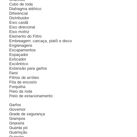
Cubo de roda
Diafragma elétrico
Diferencial
Distribuidor
Eixo cardã
Eixo direcional
Eixo motriz
Elemento do Filtro
Embreagem: carcaça, platô e disco
Engrenagens
Escapamentos
Espaçador
Esticador
Excêntrico
Extensão para garfos
Farol
Filtros de ar/óleo
Fita de encosto
Forquilha
Freio da roda
Freio de estacionamento
Garfos
Governor
Grade de segurança
Grampos
Graxeira
Guarda pó
Guarnição
Guincho