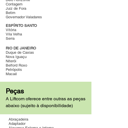
Contagem
Juiz de Fora
Betim
Governador Valadares
ESPÍRITO SANTO
Vitória
Vila Velha
Serra
RIO DE JANEIRO
Duque de Caxias
Nova Iguaçu
Niterói
Belford Roxo
Petrópolis
Macaé
Peças
A Liftcom oferece entre outras as peças
abaixo (sujeito à disponibilidade)
Abraçadeira
Adaptador
Alavanca Externa e Interna