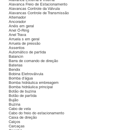
Alavanca Freio de Estacionamento
Alavancas Controle da Válvula
Alavancas Controle de Transmissão
Alternador
Ancorador
Anéis em geral
Anel Ó-Ring
Anel Trava
Arruela s em geral
Arruela de pressão
Assentos
Automático de partida
Balancin
Barra de comando de direção
Baterias
Bendix
Bobina Eletroválvula
Bomba d’água
Bomba hidráulica embreagem
Bomba hidráulica principal
Botão de buzina
Botão de partida
Bujão
Buzina
Cabo de vela
Cabo do freio do estacionamento
Caixa de direção
Calços
Carcaças