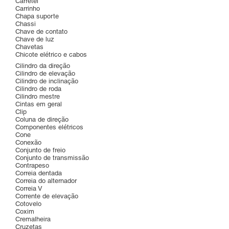
Carretel
Carrinho
Chapa suporte
Chassi
Chave de contato
Chave de luz
Chavetas
Chicote elétrico e cabos
Cilindro da direção
Cilindro de elevação
Cilindro de inclinação
Cilindro de roda
Cilindro mestre
Cintas em geral
Clip
Coluna de direção
Componentes elétricos
Cone
Conexão
Conjunto de freio
Conjunto de transmissão
Contrapeso
Correia dentada
Correia do alternador
Correia V
Corrente de elevação
Cotovelo
Coxim
Cremalheira
Cruzetas