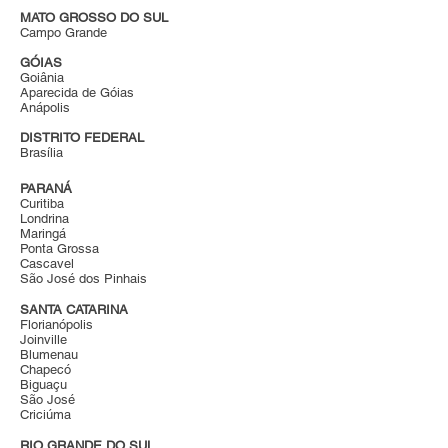
MATO GROSSO DO SUL
Campo Grande
GÓIAS
Goiânia
Aparecida de Góias
Anápolis
DISTRITO FEDERAL
Brasília
PARANÁ
Curitiba
Londrina
Maringá
Ponta Grossa
Cascavel
São José dos Pinhais
SANTA CATARINA
Florianópolis
Joinville
Blumenau
Chapecó
Biguaçu
São José
Criciúma
RIO GRANDE DO SUL