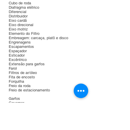
Cubo de roda
Diafragma elétrico
Diferencial
Distribuidor
Eixo cardã
Eixo direcional
Eixo motriz
Elemento do Filtro
Embreagem: carcaça, platô e disco
Engrenagens
Escapamentos
Espaçador
Esticador
Excêntrico
Extensão para garfos
Farol
Filtros de ar/óleo
Fita de encosto
Forquilha
Freio da roda
Freio de estacionamento
Garfos
Governor
Grade de segurança
Grampos
Graxeira
Guarda pó
Guarnição
Guincho