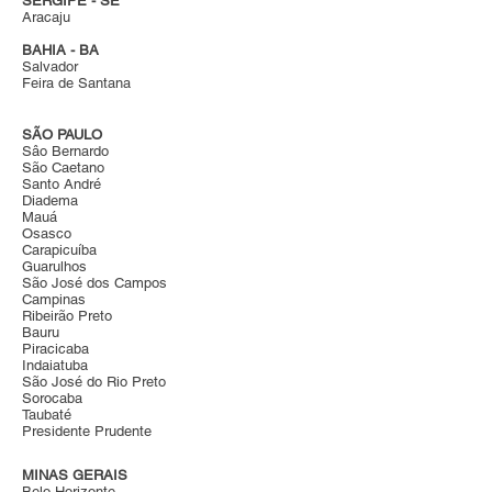
SERGIPE - SE
Aracaju
BAHIA - BA
Salvador
Feira de Santana
SÃO PAULO
Sâo Bernardo
São Caetano
Santo André
Diadema
Mauá
Osasco
Carapicuíba
Guarulhos
São José dos Campos
Campinas
Ribeirão Preto
Bauru
Piracicaba
Indaiatuba
São José do Rio Preto
Sorocaba
Taubaté
Presidente Prudente
MINAS GERAIS
Belo Horizonte