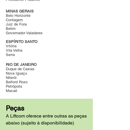
MINAS GERAIS
Belo Horizonte
Contagem
Juiz de Fora
Betim
Governador Valadares
ESPÍRITO SANTO
Vitória
Vila Velha
Serra
RIO DE JANEIRO
Duque de Caxias
Nova Iguaçu
Niterói
Belford Roxo
Petrópolis
Macaé
Peças
A Liftcom oferece entre outras as peças
abaixo (sujeito à disponibilidade)