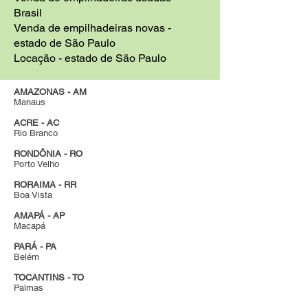
Brasil
Venda de empilhadeiras novas -
estado de São Paulo
Locação - estado de São Paulo
AMAZONAS - AM
Manaus
ACRE - AC
Rio Branco
RONDÔNIA - RO
Porto Velho
RORAIMA - RR
Boa Vista
AMAPÁ - AP
Macapá
PARÁ - PA
Belém
TOCANTINS - TO
Palmas