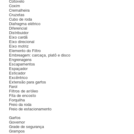
Cotovelo
Coxim
Cremalheira
Cruzetas
Cubo de roda
Diafragma elétrico
Diferencial
Distribuidor
Eixo cardã
Eixo direcional
Eixo motriz
Elemento do Filtro
Embreagem: carcaça, platô e disco
Engrenagens
Escapamentos
Espaçador
Esticador
Excêntrico
Extensão para garfos
Farol
Filtros de ar/óleo
Fita de encosto
Forquilha
Freio da roda
Freio de estacionamento
Garfos
Governor
Grade de segurança
Grampos