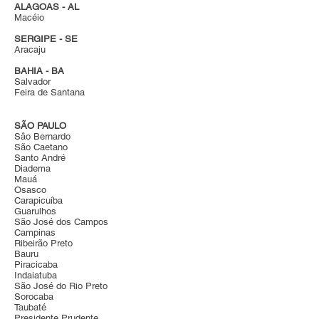
ALAGOAS - AL
Macéio
SERGIPE - SE
Aracaju
BAHIA - BA
Salvador
Feira de Santana
SÃO PAULO
Sâo Bernardo
São Caetano
Santo André
Diadema
Mauá
Osasco
Carapicuíba
Guarulhos
São José dos Campos
Campinas
Ribeirão Preto
Bauru
Piracicaba
Indaiatuba
São José do Rio Preto
Sorocaba
Taubaté
Presidente Prudente