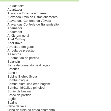
Abraçadeira
Adaptador
Alavanca Externa e Interna
Alavanca Freio de Estacionamento
Alavancas Controle da Válvula
Alavancas Controle de Transmissão
Alternador
Ancorador
Anéis em geral
Anel Ó-Ring
Anel Trava
Arruela s em geral
Arruela de pressão
Assentos
Automático de partida
Balancin
Barra de comando de direção
Baterias
Bendix
Bobina Eletroválvula
Bomba d’água
Bomba hidráulica embreagem
Bomba hidráulica principal
Botão de buzina
Botão de partida
Bujão
Buzina
Cabo de vela
Cabo do freio do estacionamento