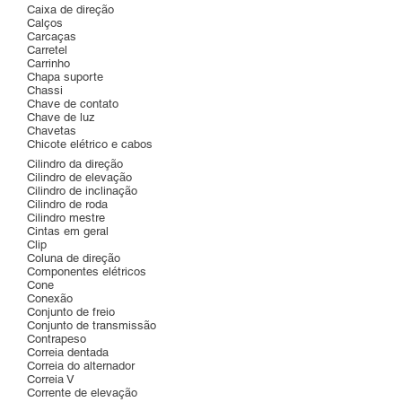
Caixa de direção
Calços
Carcaças
Carretel
Carrinho
Chapa suporte
Chassi
Chave de contato
Chave de luz
Chavetas
Chicote elétrico e cabos
Cilindro da direção
Cilindro de elevação
Cilindro de inclinação
Cilindro de roda
Cilindro mestre
Cintas em geral
Clip
Coluna de direção
Componentes elétricos
Cone
Conexão
Conjunto de freio
Conjunto de transmissão
Contrapeso
Correia dentada
Correia do alternador
Correia V
Corrente de elevação