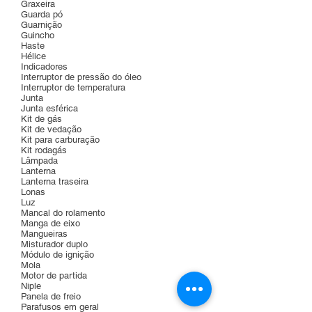
Graxeira
Guarda pó
Guarnição
Guincho
Haste
Hélice
Indicadores
Interruptor de pressão do óleo
Interruptor de temperatura
Junta
Junta esférica
Kit de gás
Kit de vedação
Kit para carburação
Kit rodagás
Lâmpada
Lanterna
Lanterna traseira
Lonas
Luz
Mancal do rolamento
Manga de eixo
Mangueiras
Misturador duplo
Módulo de ignição
Mola
Motor de partida
Niple
Panela de freio
Parafusos em geral