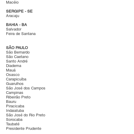
Macéio
SERGIPE - SE
Aracaju
BAHIA - BA
Salvador
Feira de Santana
SÃO PAULO
Sâo Bernardo
São Caetano
Santo André
Diadema
Mauá
Osasco
Carapicuíba
Guarulhos
São José dos Campos
Campinas
Ribeirão Preto
Bauru
Piracicaba
Indaiatuba
São José do Rio Preto
Sorocaba
Taubaté
Presidente Prudente