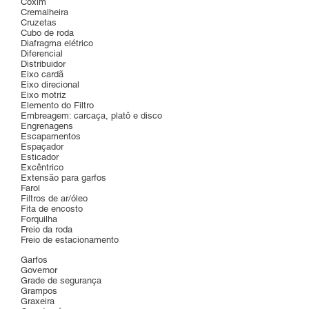
Coxim
Cremalheira
Cruzetas
Cubo de roda
Diafragma elétrico
Diferencial
Distribuidor
Eixo cardã
Eixo direcional
Eixo motriz
Elemento do Filtro
Embreagem: carcaça, platô e disco
Engrenagens
Escapamentos
Espaçador
Esticador
Excêntrico
Extensão para garfos
Farol
Filtros de ar/óleo
Fita de encosto
Forquilha
Freio da roda
Freio de estacionamento
Garfos
Governor
Grade de segurança
Grampos
Graxeira