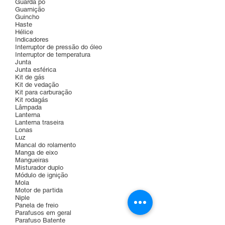
Guarda pó
Guarnição
Guincho
Haste
Hélice
Indicadores
Interruptor de pressão do óleo
Interruptor de temperatura
Junta
Junta esférica
Kit de gás
Kit de vedação
Kit para carburação
Kit rodagás
Lâmpada
Lanterna
Lanterna traseira
Lonas
Luz
Mancal do rolamento
Manga de eixo
Mangueiras
Misturador duplo
Módulo de ignição
Mola
Motor de partida
Niple
Panela de freio
Parafusos em geral
Parafuso Batente