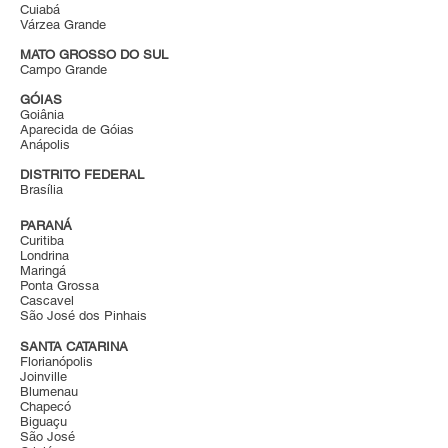
Cuiabá
Várzea Grande
MATO GROSSO DO SUL
Campo Grande
GÓIAS
Goiânia
Aparecida de Góias
Anápolis
DISTRITO FEDERAL
Brasília
PARANÁ
Curitiba
Londrina
Maringá
Ponta Grossa
Cascavel
São José dos Pinhais
SANTA CATARINA
Florianópolis
Joinville
Blumenau
Chapecó
Biguaçu
São José