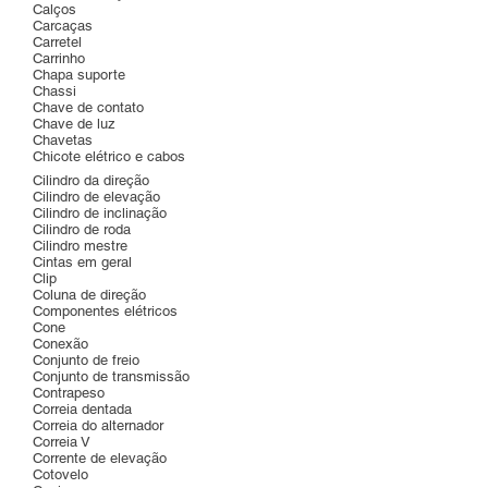
Calços
Carcaças
Carretel
Carrinho
Chapa suporte
Chassi
Chave de contato
Chave de luz
Chavetas
Chicote elétrico e cabos
Cilindro da direção
Cilindro de elevação
Cilindro de inclinação
Cilindro de roda
Cilindro mestre
Cintas em geral
Clip
Coluna de direção
Componentes elétricos
Cone
Conexão
Conjunto de freio
Conjunto de transmissão
Contrapeso
Correia dentada
Correia do alternador
Correia V
Corrente de elevação
Cotovelo