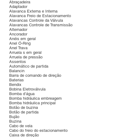
Abraçadeira
Adaptador
Alavanca Externa e Interna
Alavanca Freio de Estacionamento
Alavancas Controle da Válvula
Alavancas Controle de Transmissão
Alternador
Ancorador
Anéis em geral
Anel Ó-Ring
Anel Trava
Arruela s em geral
Arruela de pressão
Assentos
Automático de partida
Balancin
Barra de comando de direção
Baterias
Bendix
Bobina Eletroválvula
Bomba d’água
Bomba hidráulica embreagem
Bomba hidráulica principal
Botão de buzina
Botão de partida
Bujão
Buzina
Cabo de vela
Cabo do freio do estacionamento
Caixa de direção