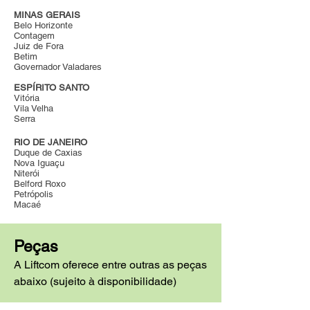
MINAS GERAIS
Belo Horizonte
Contagem
Juiz de Fora
Betim
Governador Valadares
ESPÍRITO SANTO
Vitória
Vila Velha
Serra
RIO DE JANEIRO
Duque de Caxias
Nova Iguaçu
Niterói
Belford Roxo
Petrópolis
Macaé
Peças
A Liftcom oferece entre outras as peças
abaixo (sujeito à disponibilidade)