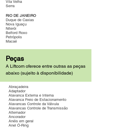
Vila Velha
Serra
RIO DE JANEIRO
Duque de Caxias
Nova Iguaçu
Niterói
Belford Roxo
Petrópolis
Macaé
Peças
A Liftcom oferece entre outras as peças
abaixo (sujeito à disponibilidade)
Abraçadeira
Adaptador
Alavanca Externa e Interna
Alavanca Freio de Estacionamento
Alavancas Controle da Válvula
Alavancas Controle de Transmissão
Alternador
Ancorador
Anéis em geral
Anel Ó-Ring