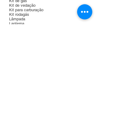
Kit de gás
Kit de vedação
Kit para carburação
Kit rodagás
Lâmpada
Lanterna
Lanterna traseira
Lonas
Luz
Mancal do rolamento
Manga de eixo
Mangueiras
Misturador duplo
Módulo de ignição
Mola
Motor de partida
Niple
Panela de freio
Parafusos em geral
Parafuso Batente
Pastilha Alta Pressão
Pastilha Baixa Pressão
Pedal da embreagem, acelerador e freio
Pino e contrapino
Placa Adaptadora
Planetária
Platô
Polia
Presilha
Radiador