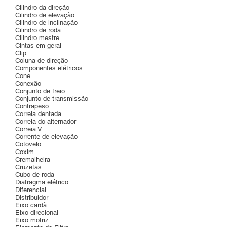
Cilindro da direção
Cilindro de elevação
Cilindro de inclinação
Cilindro de roda
Cilindro mestre
Cintas em geral
Clip
Coluna de direção
Componentes elétricos
Cone
Conexão
Conjunto de freio
Conjunto de transmissão
Contrapeso
Correia dentada
Correia do alternador
Correia V
Corrente de elevação
Cotovelo
Coxim
Cremalheira
Cruzetas
Cubo de roda
Diafragma elétrico
Diferencial
Distribuidor
Eixo cardã
Eixo direcional
Eixo motriz