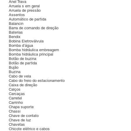
Anel Trava
Arruela s em geral
Arruela de pressão
Assentos
Automático de partida
Balancin
Barra de comando de direção
Baterias
Bendix
Bobina Eletroválvula
Bomba d’água
Bomba hidráulica embreagem
Bomba hidráulica principal
Botão de buzina
Botão de partida
Bujão
Buzina
Cabo de vela
Cabo do freio do estacionamento
Caixa de direção
Calços
Carcaças
Carretel
Carrinho
Chapa suporte
Chassi
Chave de contato
Chave de luz
Chavetas
Chicote elétrico e cabos