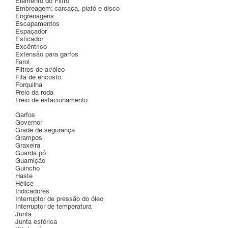
Elemento do Filtro
Embreagem: carcaça, platô e disco
Engrenagens
Escapamentos
Espaçador
Esticador
Excêntrico
Extensão para garfos
Farol
Filtros de ar/óleo
Fita de encosto
Forquilha
Freio da roda
Freio de estacionamento
Garfos
Governor
Grade de segurança
Grampos
Graxeira
Guarda pó
Guarnição
Guincho
Haste
Hélice
Indicadores
Interruptor de pressão do óleo
Interruptor de temperatura
Junta
Junta esférica