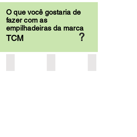
O que você gostaria de
fazer com as
empilhadeiras da marca
?
TCM
Comprar ?
Vender ?
Alugar ?