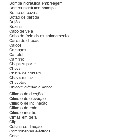
Bomba hidráulica embreagem
Bomba hidráulica principal
Botão de buzina
Botão de partida
Bujão
Buzina
Cabo de vela
Cabo do freio do estacionamento
Caixa de direção
Calços
Carcaças
Carretel
Carrinho
Chapa suporte
Chassi
Chave de contato
Chave de luz
Chavetas
Chicote elétrico e cabos
Cilindro da direção
Cilindro de elevação
Cilindro de inclinação
Cilindro de roda
Cilindro mestre
Cintas em geral
Clip
Coluna de direção
Componentes elétricos
Cone