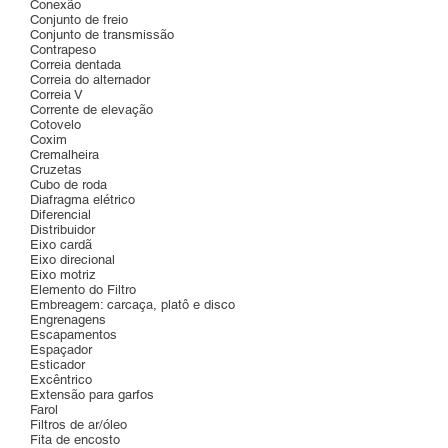
Conexão
Conjunto de freio
Conjunto de transmissão
Contrapeso
Correia dentada
Correia do alternador
Correia V
Corrente de elevação
Cotovelo
Coxim
Cremalheira
Cruzetas
Cubo de roda
Diafragma elétrico
Diferencial
Distribuidor
Eixo cardã
Eixo direcional
Eixo motriz
Elemento do Filtro
Embreagem: carcaça, platô e disco
Engrenagens
Escapamentos
Espaçador
Esticador
Excêntrico
Extensão para garfos
Farol
Filtros de ar/óleo
Fita de encosto