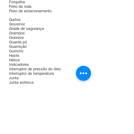
Forquilha
Freio da roda
Freio de estacionamento
Garfos
Governor
Grade de segurança
Grampos
Graxeira
Guarda pó
Guarnição
Guincho
Haste
Hélice
Indicadores
Interruptor de pressão do óleo
Interruptor de temperatura
Junta
Junta esférica
Kit de gás
Kit de vedação
Kit para carburação
Kit rodagás
Lâmpada
Lanterna
Lanterna traseira
Lonas
Luz
Mancal do rolamento
Manga de eixo