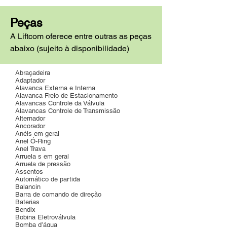
Peças
A Liftcom oferece entre outras as peças
abaixo (sujeito à disponibilidade)
Abraçadeira
Adaptador
Alavanca Externa e Interna
Alavanca Freio de Estacionamento
Alavancas Controle da Válvula
Alavancas Controle de Transmissão
Alternador
Ancorador
Anéis em geral
Anel Ó-Ring
Anel Trava
Arruela s em geral
Arruela de pressão
Assentos
Automático de partida
Balancin
Barra de comando de direção
Baterias
Bendix
Bobina Eletroválvula
Bomba d’água