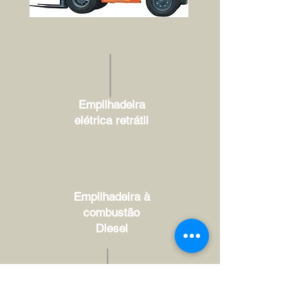
Empilhadeira
elétrica retrátil
Empilhadeira à
combustão
Diesel