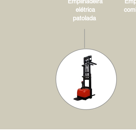
Empilhadeira
Empi
elétrica
com
patolada