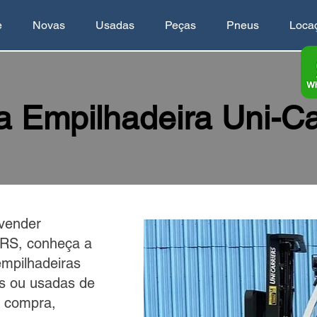
e
Novas
Usadas
Peças
Pneus
Loca
 Empilhadeira Uni-Ca
vender
RS, conheça a
empilhadeiras
 ou usadas de
m compra,