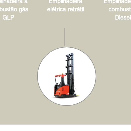
lhadeira à
Empilhadeira
Empilhadei
bustão gás
elétrica retrátil
combust
GLP
Diesel