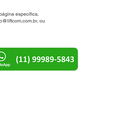
página específica.
io@liftcom.com.br
, ou