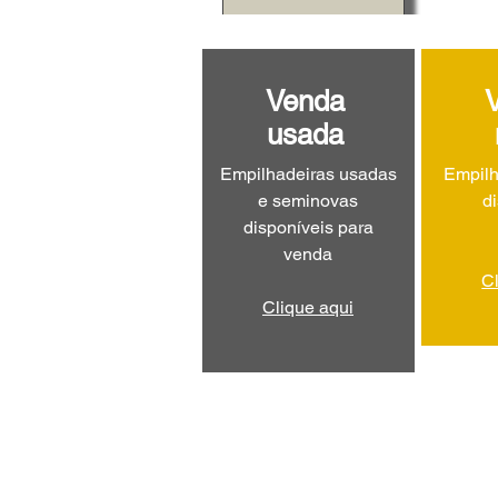
Venda
usada
Empilhadeiras usadas
Empilh
e seminovas
d
disponíveis para
venda
C
Clique aqui