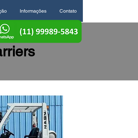
ção
Informações
Contato
rriers