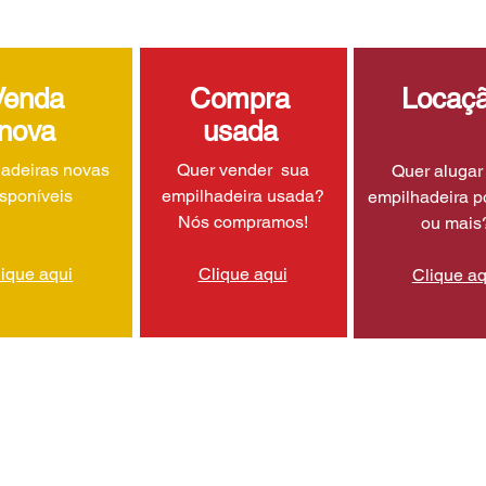
Venda
Compra
Locaç
nova
usada
adeiras novas
Quer vender sua
Quer aluga
isponíveis
empilhadeira usada?
empilhadeira p
Nós compramos!
ou mais
lique aqui
Clique aqui
Clique aq