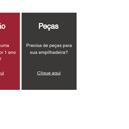
ão
Peças
r uma
Precisa de peças para
or 1 ano
sua empilhadeira?
?
ui
Clique aqui