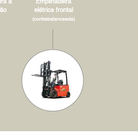
ra à
Empilhadeira
ão
elétrica frontal
(contrabalanceada)