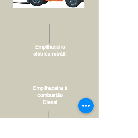
Empilhadeira
elétrica retrátil
Empilhadeira à
combustão
Diesel