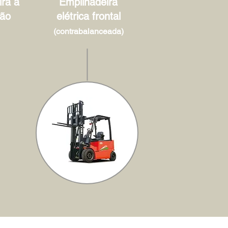
ra à
Empilhadeira
ão
elétrica frontal
(contrabalanceada)