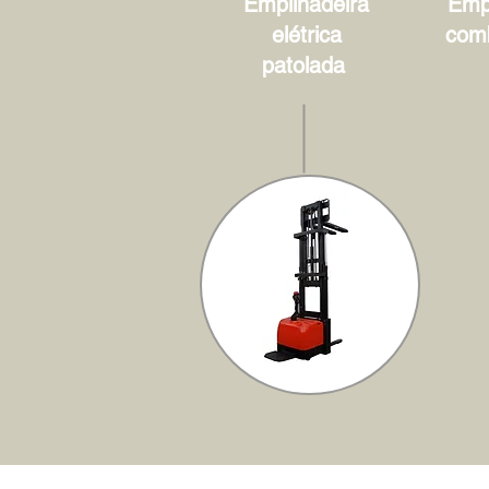
Empilhadeira
Empi
elétrica
com
patolada