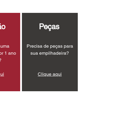
ão
Peças
r uma
Precisa de peças para
or 1 ano
sua empilhadeira?
?
ui
Clique aqui