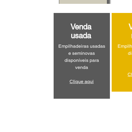
Venda
usada
Empilhadeiras usadas
Empilh
e seminovas
d
disponíveis para
venda
C
Clique aqui