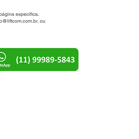
página específica.
io@liftcom.com.br
, ou