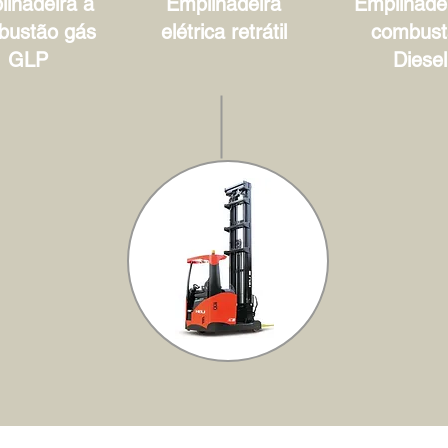
lhadeira à
Empilhadeira
Empilhadei
bustão gás
elétrica retrátil
combust
GLP
Diesel