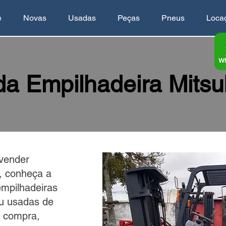
e
Novas
Usadas
Peças
Pneus
Loca
a Empilhadeira Mitsu
vender
, conheça a
empilhadeiras
u usadas de
m compra,