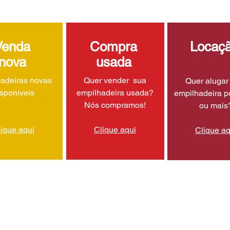
Venda
Compra
Locaç
nova
usada
adeiras novas
Quer vender sua
Quer aluga
isponíveis
empilhadeira usada?
empilhadeira p
Nós compramos!
ou mais
lique aqui
Clique aqui
Clique aq