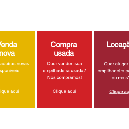
Venda
Compra
Locaç
nova
usada
adeiras novas
Quer vender sua
Quer aluga
isponíveis
empilhadeira usada?
empilhadeira p
Nós compramos!
ou mais
lique aqui
Clique aqui
Clique aq