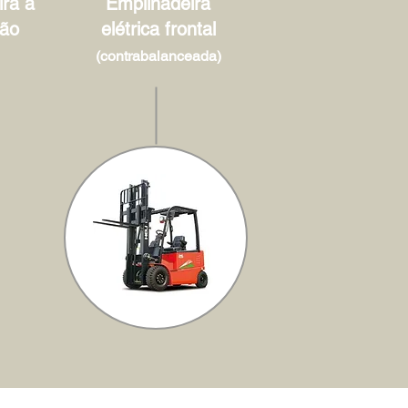
ra à
Empilhadeira
ão
elétrica frontal
(contrabalanceada)