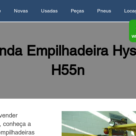
e
Novas
Usadas
Peças
Pneus
Loca
nda Empilhadeira Hys
H55n
vender
, conheça a
empilhadeiras