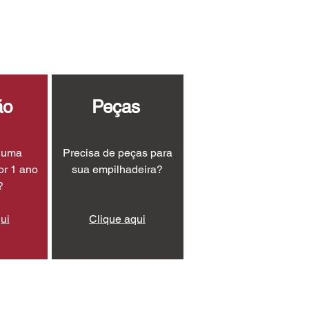
ão
Peças
r uma
Precisa de peças para
or 1 ano
sua empilhadeira?
?
ui
Clique aqui