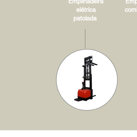
Empilhadeira
Empi
elétrica
com
patolada