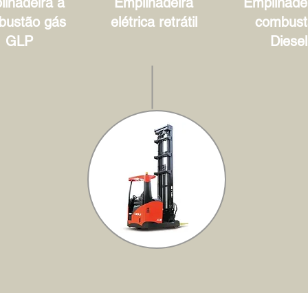
lhadeira à
Empilhadeira
Empilhadei
bustão gás
elétrica retrátil
combust
GLP
Diesel