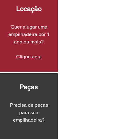
Locação
Quer alugar uma
empilhadeira por 1
ano ou mais?
Clique aqui
Peças
Precisa de peças
para sua
empilhadeira?