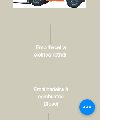
Empilhadeira
elétrica retrátil
Empilhadeira à
combustão
Diesel