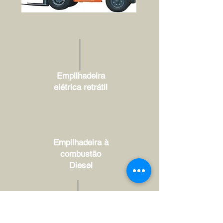
Empilhadeira
elétrica retrátil
Empilhadeira à
combustão
Diesel