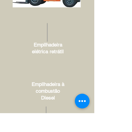
Empilhadeira
elétrica retrátil
Empilhadeira à
combustão
Diesel