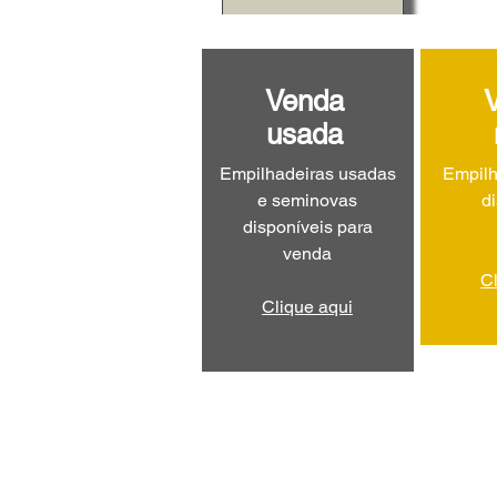
Venda
usada
Empilhadeiras usadas
Empilh
e seminovas
d
disponíveis para
venda
C
Clique aqui