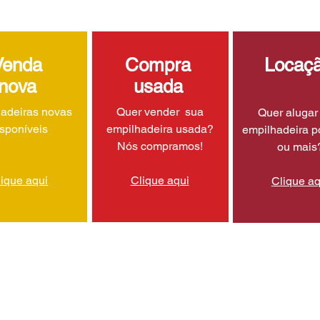
Venda
Compra
Locaç
nova
usada
adeiras novas
Quer vender sua
Quer aluga
isponíveis
empilhadeira usada?
empilhadeira p
Nós compramos!
ou mais
lique aqui
Clique aqui
Clique aq