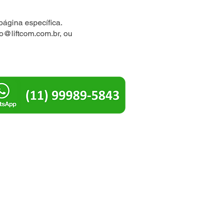
página específica.
io@liftcom.com.br
, ou