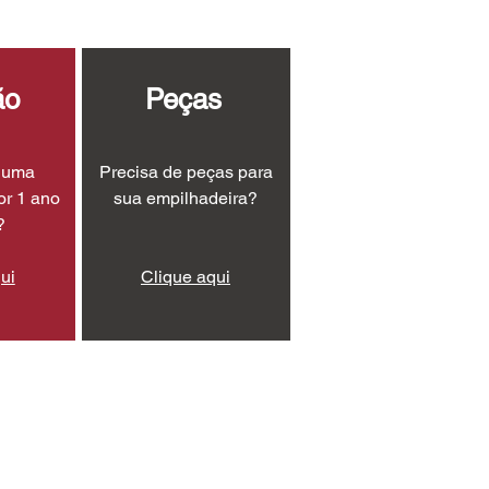
ão
Peças
r uma
Precisa de peças para
or 1 ano
sua empilhadeira?
?
ui
Clique aqui