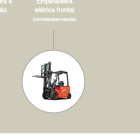
ra à
Empilhadeira
ão
elétrica frontal
(contrabalanceada)