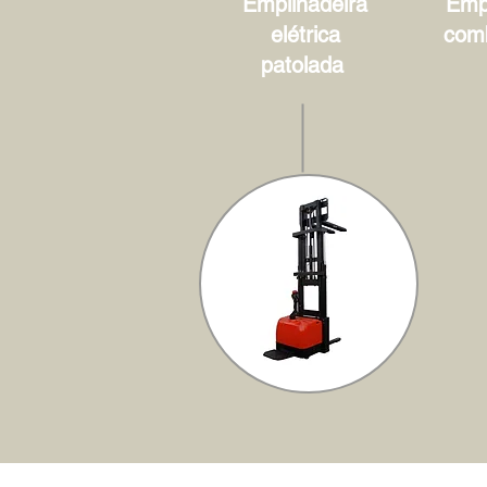
Empilhadeira
Empi
elétrica
com
patolada