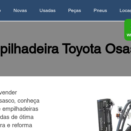
e
Novas
Usadas
Peças
Pneus
Loca
ilhadeira Toyota Osa
vender
sasco, conheça
e empilhadeiras
das de ótima
ra e reforma