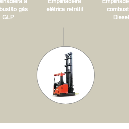
lhadeira à
Empilhadeira
Empilhadei
bustão gás
elétrica retrátil
combust
GLP
Diesel