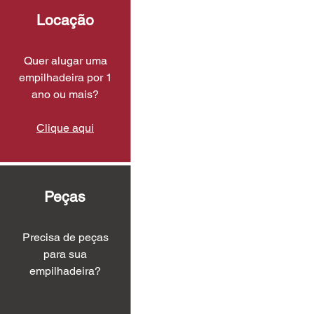
Locação
Quer alugar uma
empilhadeira por 1
ano ou mais?
Clique aqui
Peças
Precisa de peças
para sua
empilhadeira?