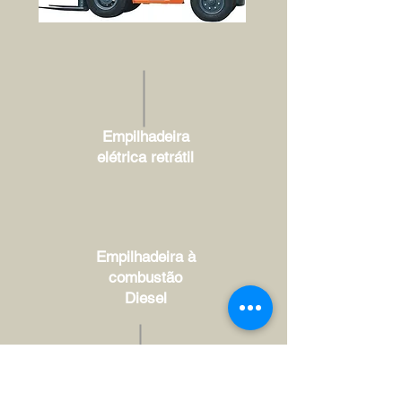
Empilhadeira
elétrica retrátil
Empilhadeira à
combustão
Diesel