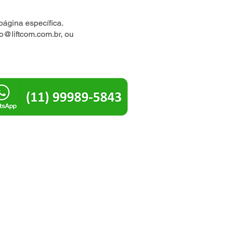
página específica.
io@liftcom.com.br
, ou