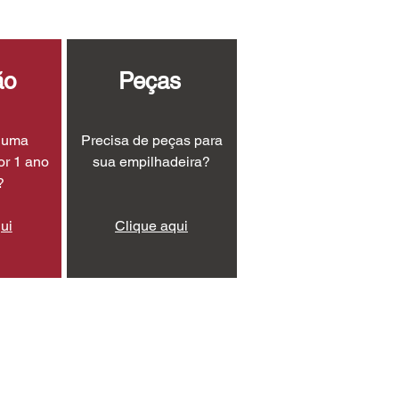
ão
Peças
r uma
Precisa de peças para
or 1 ano
sua empilhadeira?
?
ui
Clique aqui