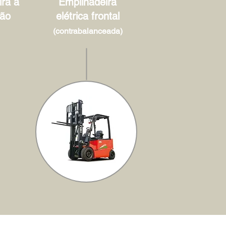
ra à
Empilhadeira
ão
elétrica frontal
(contrabalanceada)