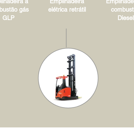
lhadeira à
Empilhadeira
Empilhadei
bustão gás
elétrica retrátil
combust
GLP
Diesel