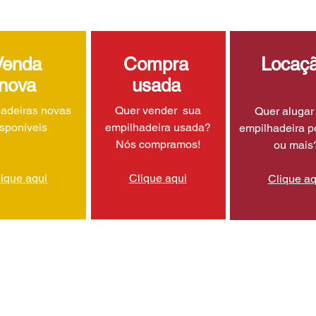
Venda
Compra
Locaç
nova
usada
adeiras novas
Quer vender sua
Quer aluga
isponíveis
empilhadeira usada?
empilhadeira p
Nós compramos!
ou mais
lique aqui
Clique aqui
Clique aq