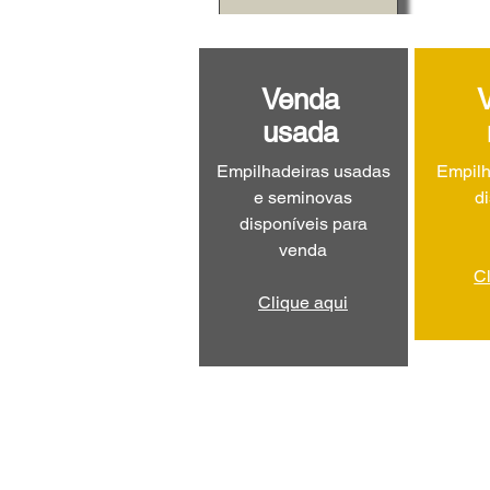
Venda
usada
Empilhadeiras usadas
Empilh
e seminovas
d
disponíveis para
venda
C
Clique aqui