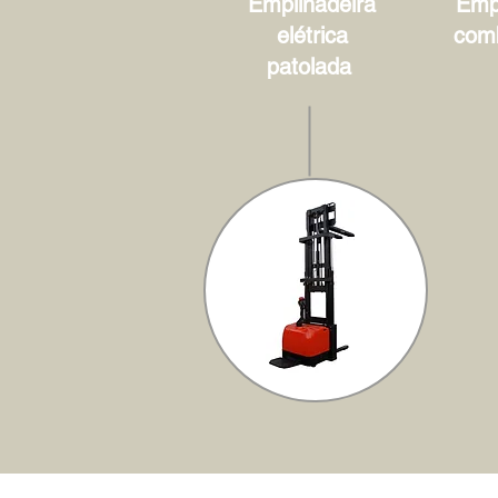
Empilhadeira
Empi
elétrica
com
patolada