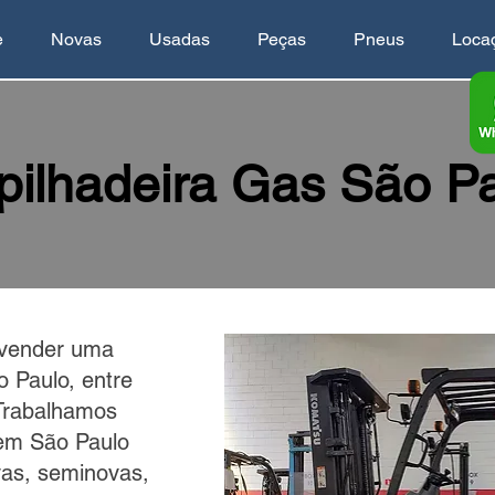
e
Novas
Usadas
Peças
Pneus
Loca
ilhadeira Gas São P
 vender uma
 Paulo, entre
Trabalhamos
em São Paulo
as, seminovas,