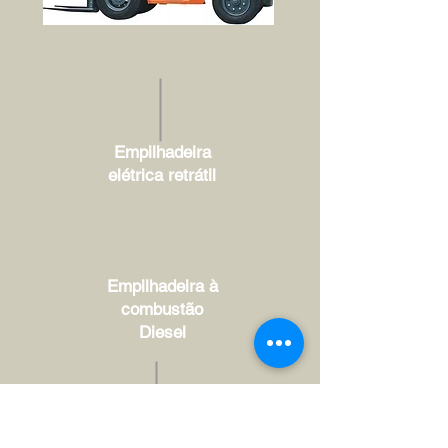
Empilhadeira
elétrica retrátil
Empilhadeira à
combustão
Diesel