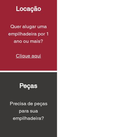
Locação
Quer alugar uma
empilhadeira por 1
ano ou mais?
Clique aqui
Peças
Precisa de peças
para sua
empilhadeira?