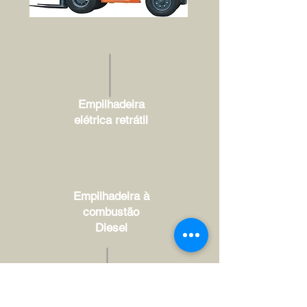
Empilhadeira
elétrica retrátil
Empilhadeira à
combustão
Diesel