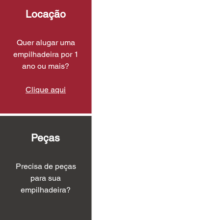
Locação
Quer alugar uma
empilhadeira por 1
ano ou mais?
Clique aqui
Peças
Precisa de peças
para sua
empilhadeira?