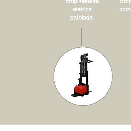
Empilhadeira
Empi
elétrica
com
patolada