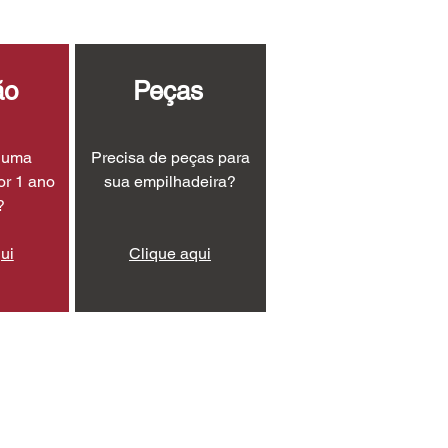
ão
Peças
r uma
Precisa de peças para
or 1 ano
sua empilhadeira?
?
ui
Clique aqui