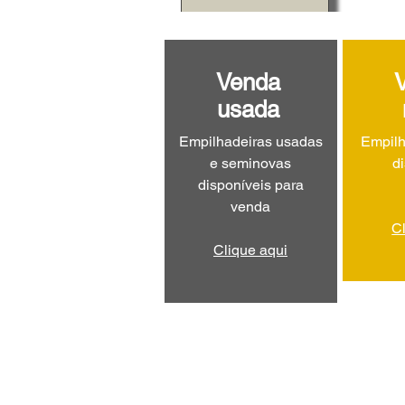
Venda
usada
Empilhadeiras usadas
Empilh
e seminovas
d
disponíveis para
venda
C
Clique aqui