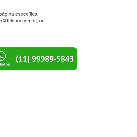
página específica.
io@liftcom.com.br
, ou