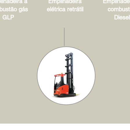
lhadeira à
Empilhadeira
Empilhadei
bustão gás
elétrica retrátil
combust
GLP
Diesel