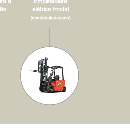
ra à
Empilhadeira
ão
elétrica frontal
(contrabalanceada)