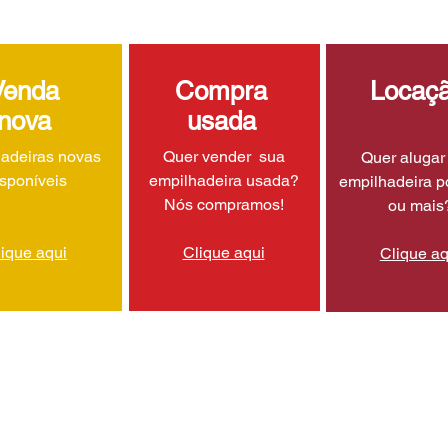
Venda
Compra
Locaç
nova
usada
adeiras novas
Quer vender sua
Quer aluga
isponíveis
empilhadeira usada?
empilhadeira p
Nós compramos!
ou mais
lique aqui
Clique aqui
Clique aq