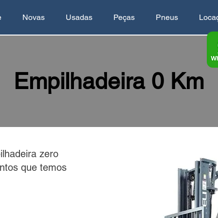
e
Novas
Usadas
Peças
Pneus
Loca
Empilhadeira 0 Km
lhadeira zero
ntos que temos