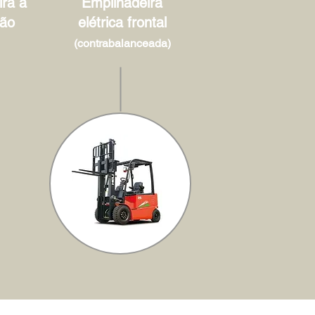
ra à
Empilhadeira
ão
elétrica frontal
(contrabalanceada)