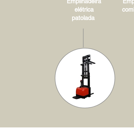
Empilhadeira
Empi
elétrica
com
patolada