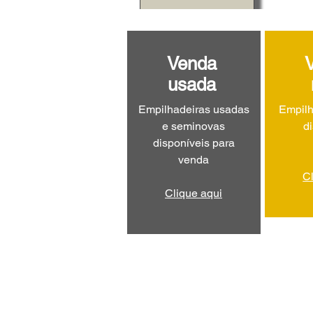
Venda
usada
Empilhadeiras usadas
Empilh
e seminovas
d
disponíveis para
venda
C
Clique aqui