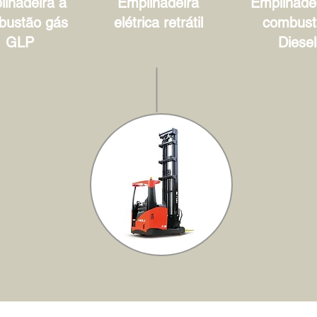
lhadeira à
Empilhadeira
Empilhadei
bustão gás
elétrica retrátil
combust
GLP
Diesel