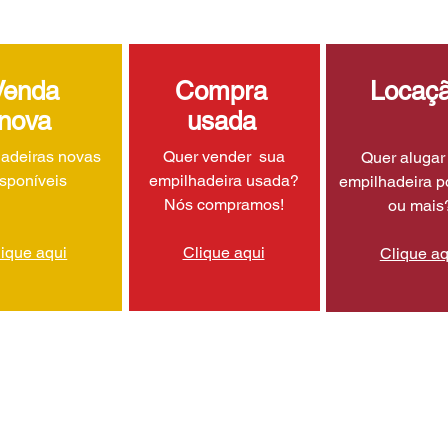
Venda
Compra
Locaç
nova
usada
adeiras novas
Quer vender sua
Quer aluga
isponíveis
empilhadeira usada?
empilhadeira p
Nós compramos!
ou mais
lique aqui
Clique aqui
Clique aq