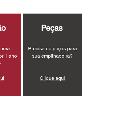
ão
Peças
r uma
Precisa de peças para
or 1 ano
sua empilhadeira?
?
ui
Clique aqui