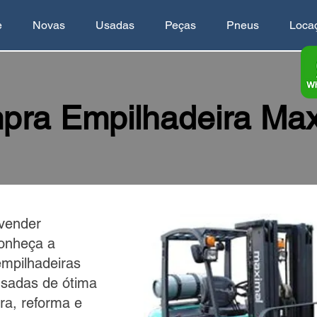
e
Novas
Usadas
Peças
Pneus
Loca
pra Empilhadeira Max
vender
onheça a
empilhadeiras
sadas de ótima
ra, reforma e