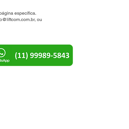
página específica.
io@liftcom.com.br
, ou