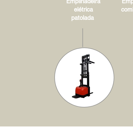
Empilhadeira
Empi
elétrica
com
patolada