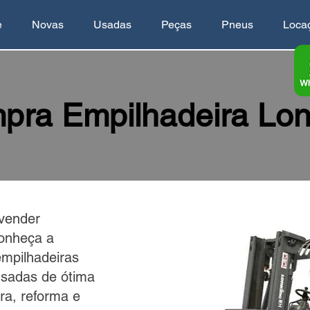
e
Novas
Usadas
Peças
Pneus
Loca
pra Empilhadeira Lon
vender
onheça a
empilhadeiras
sadas de ótima
ra, reforma e