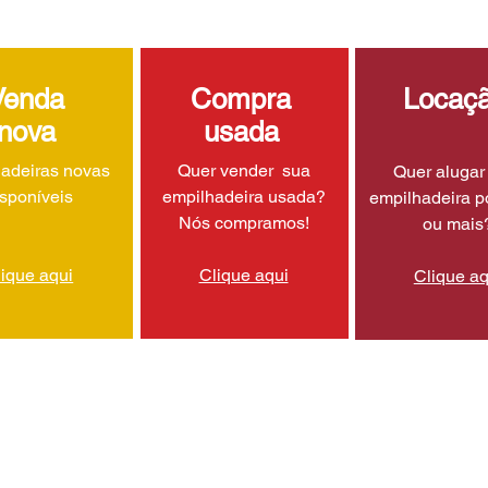
Venda
Compra
Locaç
nova
usada
adeiras novas
Quer vender sua
Quer aluga
isponíveis
empilhadeira usada?
empilhadeira p
Nós compramos!
ou mais
lique aqui
Clique aqui
Clique aq