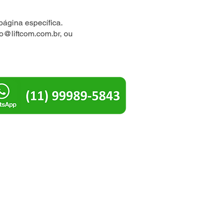
página específica.
io@liftcom.com.br
, ou