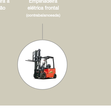
ra à
Empilhadeira
ão
elétrica frontal
(contrabalanceada)