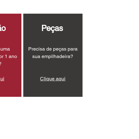
ão
Peças
r uma
Precisa de peças para
or 1 ano
sua empilhadeira?
?
ui
Clique aqui