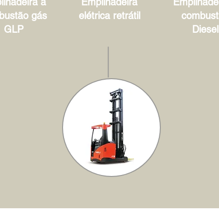
lhadeira à
Empilhadeira
Empilhadei
bustão gás
elétrica retrátil
combust
GLP
Diesel