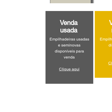
Venda
usada
Empilhadeiras usadas
Empilh
e seminovas
d
disponíveis para
venda
C
Clique aqui