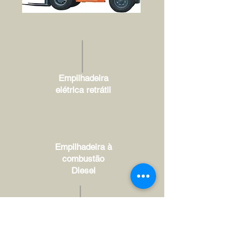
Empilhadeira
elétrica retrátil
Empilhadeira à
combustão
Diesel