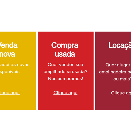
Venda
Compra
Locaç
nova
usada
adeiras novas
Quer vender sua
Quer aluga
isponíveis
empilhadeira usada?
empilhadeira p
Nós compramos!
ou mais
lique aqui
Clique aqui
Clique aq