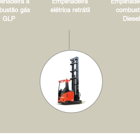
lhadeira à
Empilhadeira
Empilhadei
bustão gás
elétrica retrátil
combust
GLP
Diesel