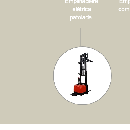
Empilhadeira
Empi
elétrica
com
patolada