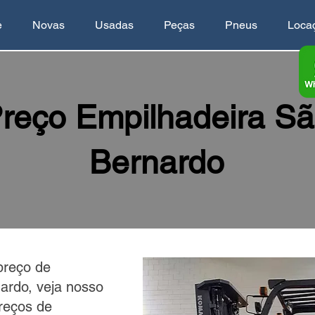
e
Novas
Usadas
Peças
Pneus
Loca
reço Empilhadeira S
Bernardo
preço de
ardo, veja nosso
reços de