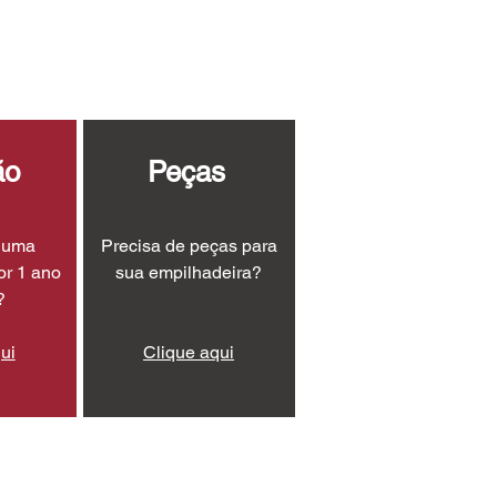
ão
Peças
r uma
Precisa de peças para
or 1 ano
sua empilhadeira?
?
ui
Clique aqui