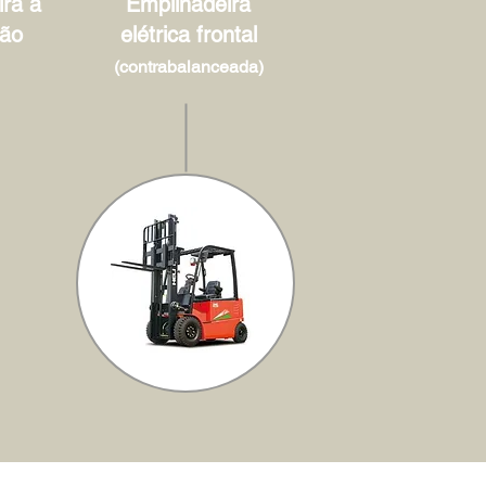
ra à
Empilhadeira
ão
elétrica frontal
(contrabalanceada)