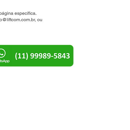
página específica.
io@liftcom.com.br
, ou