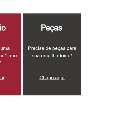
ão
Peças
r uma
Precisa de peças para
or 1 ano
sua empilhadeira?
?
ui
Clique aqui