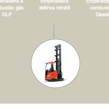
lhadeira à
Empilhadeira
Empilhadei
bustão gás
elétrica retrátil
combust
GLP
Diesel