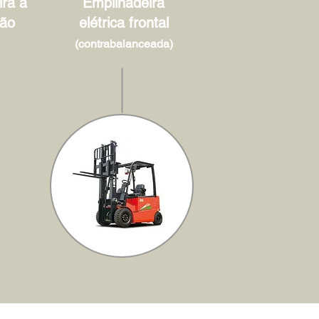
ra à
Empilhadeira
ão
elétrica frontal
(contrabalanceada)