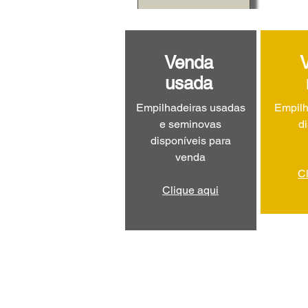
Venda
usada
Empilhadeiras usadas
Empilh
e seminovas
d
disponíveis para
venda
C
Clique aqui