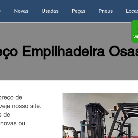
e
Novas
Usadas
Peças
Pneus
Loca
eço Empilhadeira Osa
preço de
eja nosso site.
s de
inovas ou