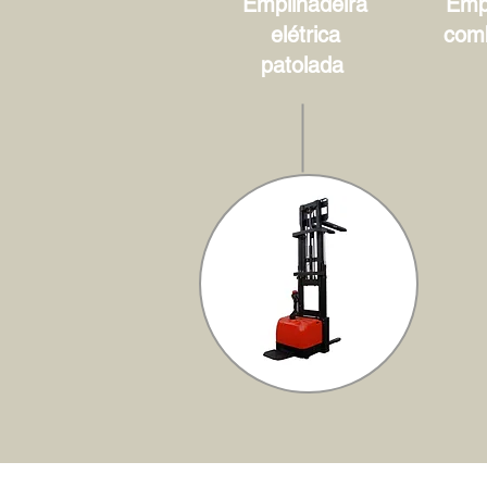
Empilhadeira
Empi
elétrica
com
patolada