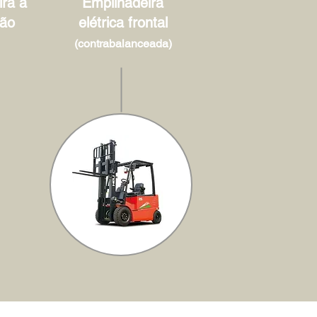
ra à
Empilhadeira
ão
elétrica frontal
(contrabalanceada)