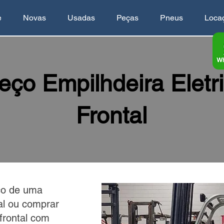
e
Novas
Usadas
Peças
Pneus
Loca
eço Empilhdeira Eletr
Frontal
ço de uma
tal ou comprar
frontal com