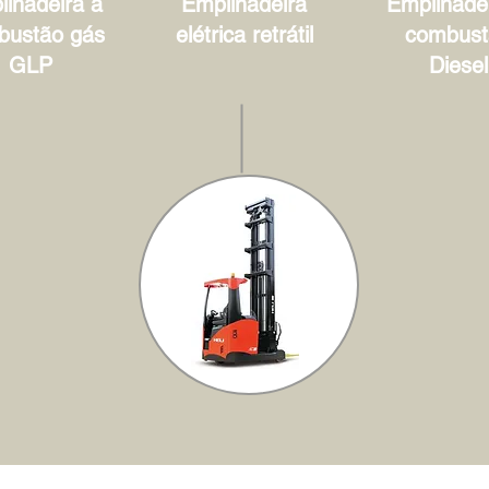
lhadeira à
Empilhadeira
Empilhadei
bustão gás
elétrica retrátil
combust
GLP
Diesel