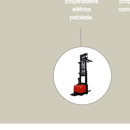
Empilhadeira
Empi
elétrica
com
patolada