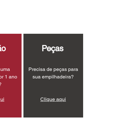
ão
Peças
r uma
Precisa de peças para
or 1 ano
sua empilhadeira?
?
ui
Clique aqui