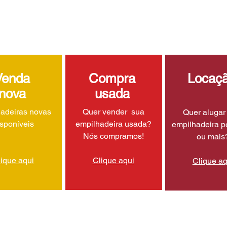
Venda
Compra
Locaç
nova
usada
adeiras novas
Quer vender sua
Quer aluga
isponíveis
empilhadeira usada?
empilhadeira p
Nós compramos!
ou mais
lique aqui
Clique aqui
Clique aq