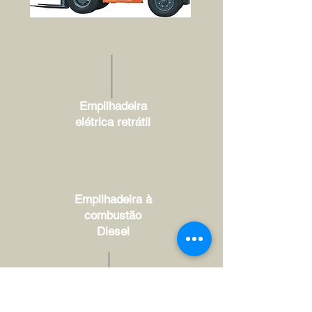
Empilhadeira
elétrica retrátil
Empilhadeira à
combustão
Diesel