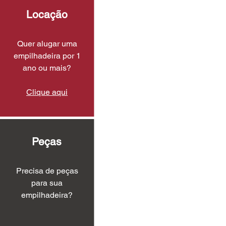
Locação
Quer alugar uma
empilhadeira por 1
ano ou mais?
Clique aqui
Peças
Precisa de peças
para sua
empilhadeira?