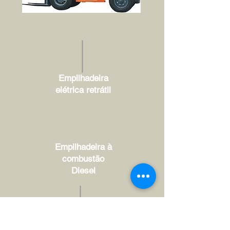
Empilhadeira
elétrica retrátil
Empilhadeira à
combustão
Diesel