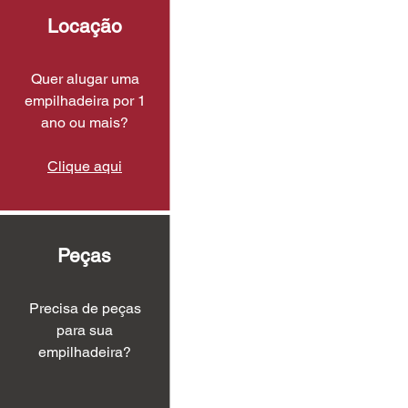
Locação
Quer alugar uma
empilhadeira por 1
ano ou mais?
Clique aqui
Peças
Precisa de peças
para sua
empilhadeira?