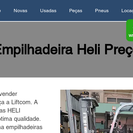
e
Novas
Usadas
Peças
Pneus
Loca
mpilhadeira Heli Pre
vender
a a Liftcom. A
ras HELI
tima qualidade.
ma empilhadeiras