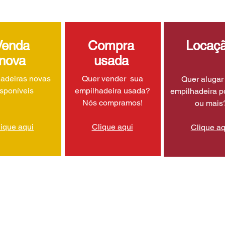
Venda
Compra
Locaç
nova
usada
adeiras novas
Quer vender sua
Quer aluga
isponíveis
empilhadeira usada?
empilhadeira p
Nós compramos!
ou mais
lique aqui
Clique aqui
Clique aq