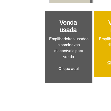
Venda
usada
Empilhadeiras usadas
Empilh
e seminovas
d
disponíveis para
venda
C
Clique aqui