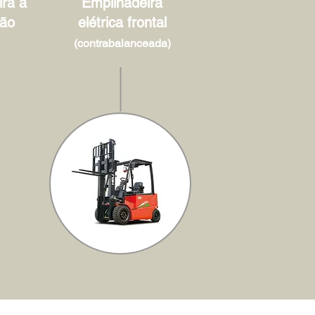
ra à
Empilhadeira
ão
elétrica frontal
(contrabalanceada)