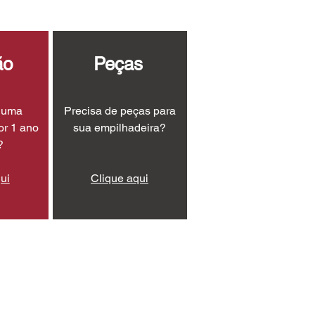
ão
Peças
r uma
Precisa de peças para
or 1 ano
sua empilhadeira?
?
ui
Clique aqui