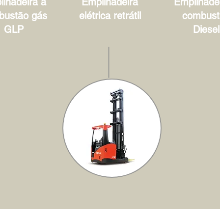
lhadeira à
Empilhadeira
Empilhadei
bustão gás
elétrica retrátil
combust
GLP
Diesel