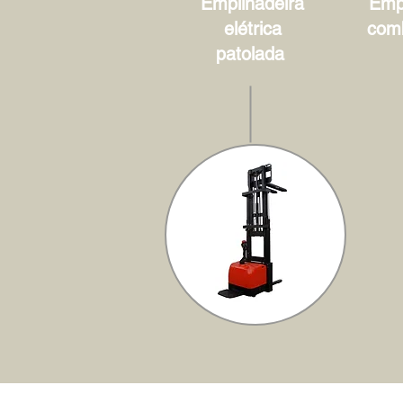
Empilhadeira
Empi
elétrica
com
patolada