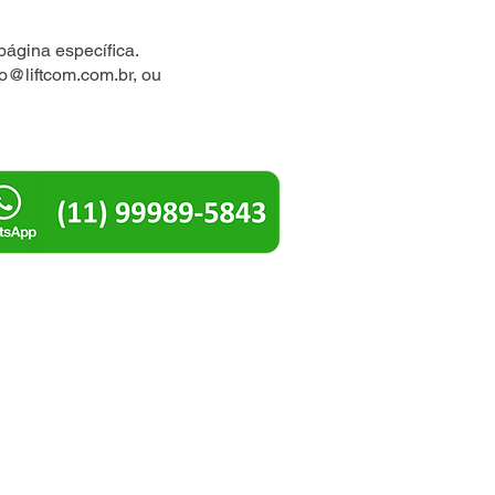
página específica.
io@liftcom.com.br
, ou