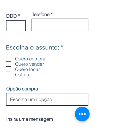
Telefone
DDD
O
Escolha o assunto:
*
b
Quero comprar
r
Quero vender
i
Quero locar
g
Outros
a
t
Opção compra
ó
r
i
o
Insira uma mensagem