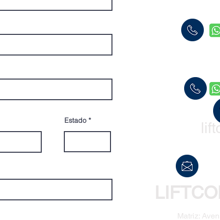
Estado
li
LIFTCO
Matriz: Aven