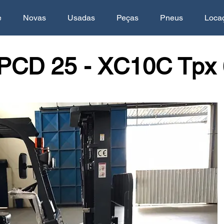
e
Novas
Usadas
Peças
Pneus
Loca
PCD 25 - XC10C Tpx 