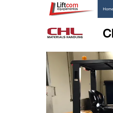
Hom
C