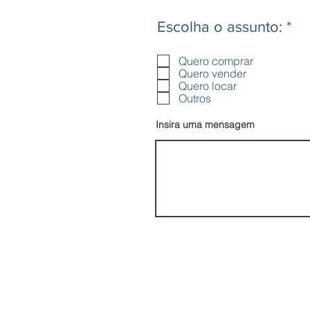
O
Escolha o assunto:
*
b
r
Quero comprar
i
Quero vender
Quero locar
g
Outros
a
t
Insira uma mensagem
ó
r
i
o