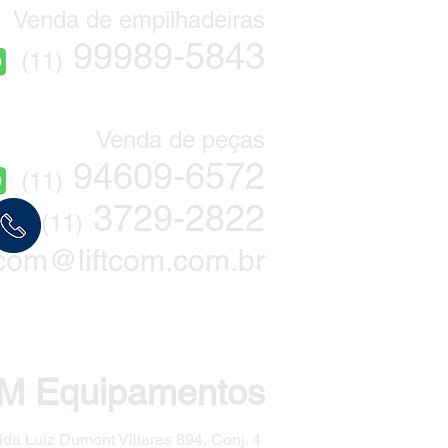
Venda de empilhadeiras
99989-5843
(11)
Venda de peças
94609
-6572
(11)
3729-2822
(11)
ftcom@liftcom.com.br
M Equipamentos
ida Luiz Dumont Villares 894, Conj. 4