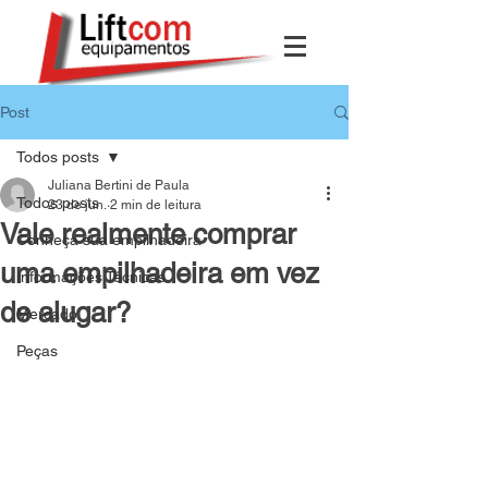
Post
Todos posts
Juliana Bertini de Paula
Todos posts
23 de jun.
2 min de leitura
Vale realmente comprar
Conheça sua empilhadeira
uma empilhadeira em vez
Informações Técnicas
de alugar?
Mercado
Peças