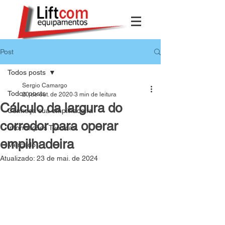
Post
Todos posts
Sergio Camargo
Todos posts
20 de out. de 2020
3 min de leitura
Cálculo da largura do
Conheça sua empilhadeira
corredor para operar
Informações Técnicas
empilhadeira
Mercado
Atualizado:
23 de mai. de 2024