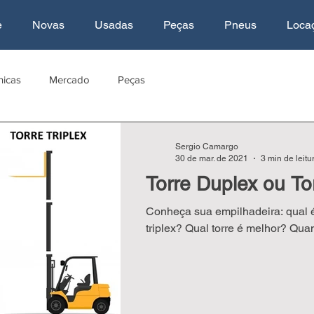
e
Novas
Usadas
Peças
Pneus
Loca
nicas
Mercado
Peças
Sergio Camargo
30 de mar. de 2021
3 min de leitu
Torre Duplex ou Tor
Conheça sua empilhadeira: qual é a diferença entre torre duplex e torre
triplex? Qual torre é melhor? Quand