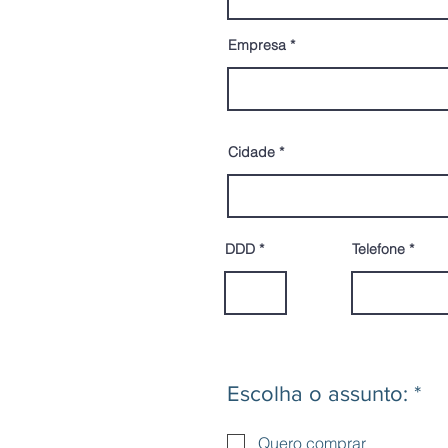
Empresa
Cidade
DDD
Telefone
O
Escolha o assunto:
*
b
r
Quero comprar