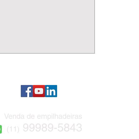
Venda de empilhadeiras
99989-5843
(11)