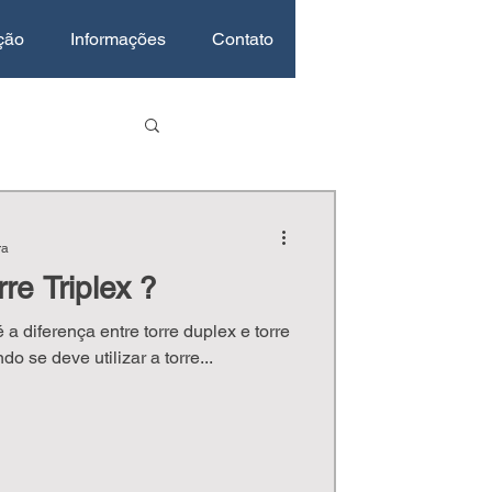
ção
Informações
Contato
ra
re Triplex ?
o se deve utilizar a torre...