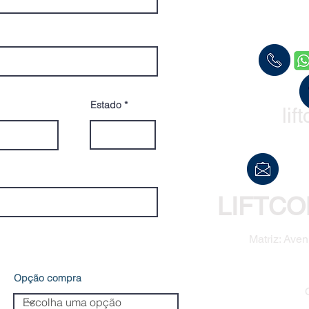
Estado
li
LIFTCO
Matriz: Aven
Opção compra