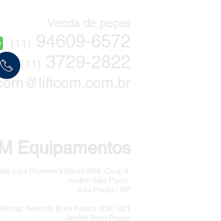
Venda de peças
94609
-6572
(11)
3729-2822
(11)
ftcom@liftcom.com.br
M Equipamentos
ida Luiz Dumont Villares 894, Conj. 4
Jardim São Paulo
São Paulo - SP
Oficina: Avenida Bom Pastor 308 / 321
Jardim Bom Pastor