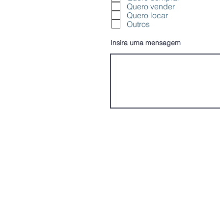
i
Quero vender
Quero locar
g
Outros
a
t
Insira uma mensagem
ó
r
i
o