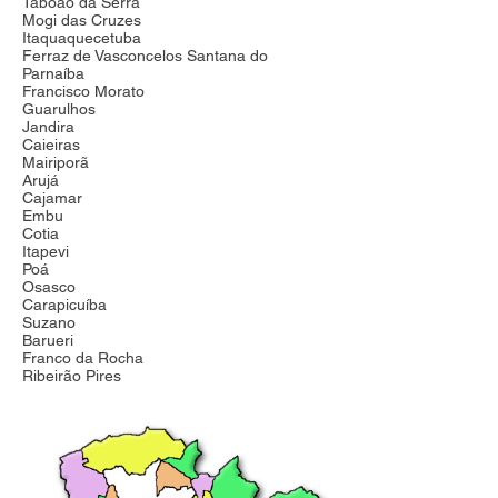
Taboão da Serra
Mogi das Cruzes
Itaquaquecetuba
Ferraz de Vasconcelos Santana do
Parnaíba
Francisco Morato
Guarulhos
Jandira
Caieiras
Mairiporã
Arujá
Cajamar
Embu
Cotia
Itapevi
Poá
Osasco
Carapicuíba
Suzano
Barueri
Franco da Rocha
Ribeirão Pires