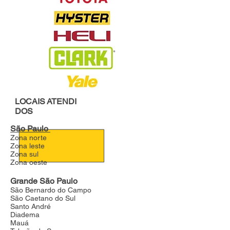
LOCAIS
ATENDI
DOS
São Paulo
Zona norte
Zona leste
Zona sul
Zona oeste
Grande São Paulo
São Bernardo do Campo
São Caetano do Sul
Santo André
Diadema
Mauá