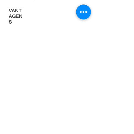
VANT
AGEN
S
Porque alugar uma
empilhadeira
FOCO NA
ATIVIDADE
PRINCIPAL DA
EMPRESA
Cuidar da manutenção de