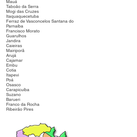
Mauá
Taboão da Serra
Mogi das Cruzes
Itaquaquecetuba
Ferraz de Vasconcelos Santana do
Parnaíba
Francisco Morato
Guarulhos
Jandira
Caieiras
Mairiporã
Arujá
Cajamar
Embu
Cotia
Itapevi
Poá
Osasco
Carapicuíba
Suzano
Barueri
Franco da Rocha
Ribeirão Pires