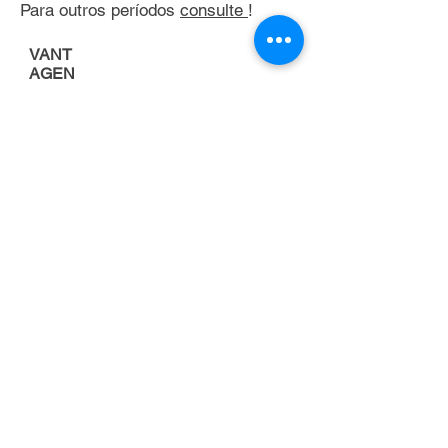
Para outros períodos
consulte
!
VANT
AGEN
S
Porque alugar uma
empilhadeira
FOCO NA
ATIVIDADE
PRINCIPAL DA
EMPRESA