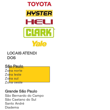
LOCAIS
ATENDI
DOS
São Paulo
Zona norte
Zona leste
Zona sul
Zona oeste
Grande São Paulo
São Bernardo do Campo
São Caetano do Sul
Santo André
Diadema