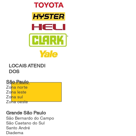
LOCAIS
ATENDI
DOS
São Paulo
Zona norte
Zona leste
Zona sul
Zona oeste
Grande São Paulo
São Bernardo do Campo
São Caetano do Sul
Santo André
Diadema