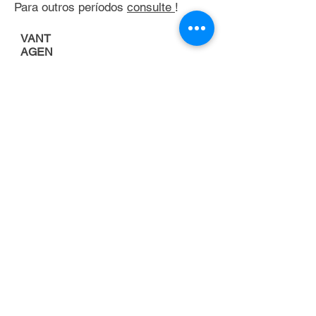
Para outros períodos
consulte
!
VANT
AGEN
S
Porque alugar uma
empilhadeira
FOCO NA
ATIVIDADE
PRINCIPAL DA
EMPRESA