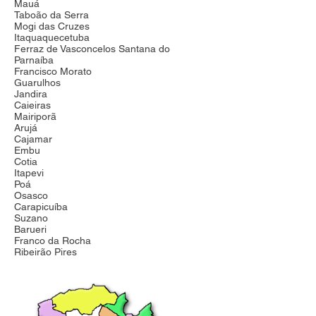
Mauá
Taboão da Serra
Mogi das Cruzes
Itaquaquecetuba
Ferraz de Vasconcelos Santana do
Parnaíba
Francisco Morato
Guarulhos
Jandira
Caieiras
Mairiporã
Arujá
Cajamar
Embu
Cotia
Itapevi
Poá
Osasco
Carapicuíba
Suzano
Barueri
Franco da Rocha
Ribeirão Pires