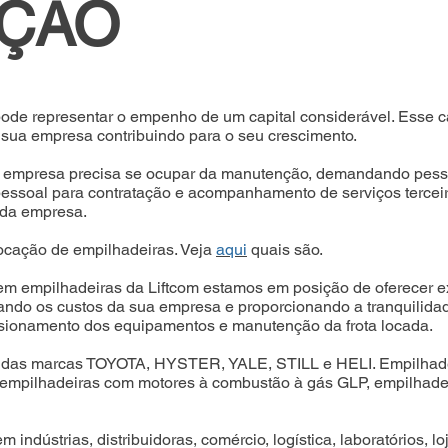
IÇÃO
de representar o empenho de um capital considerável. Esse cap
 sua empresa contribuindo para o seu crescimento.
, a empresa precisa se ocupar da manutenção, demandando pes
 pessoal para contratação e acompanhamento de serviços terceir
l da empresa.
ocação de empilhadeiras. Veja
aqui
quais são.
m empilhadeiras da Liftcom estamos em posição de oferecer ex
ando os custos da sua empresa e proporcionando a tranquilidad
ionamento dos equipamentos e manutenção da frota locada.
das marcas TOYOTA, HYSTER, YALE, STILL e HELI. Empilhadeir
mpilhadeiras com motores à combustão à gás GLP, empilhadeiras 
 indústrias, distribuidoras, comércio, logística, laboratórios, l