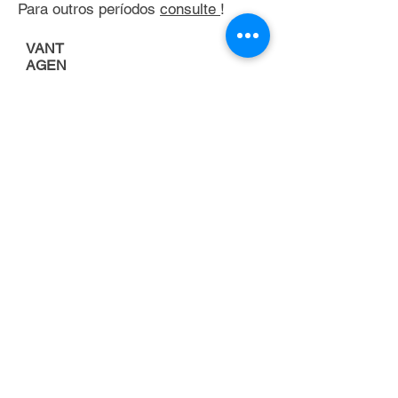
Para outros períodos
consulte
!
VANT
AGEN
S
Porque alugar uma
empilhadeira
FOCO NA
ATIVIDADE
PRINCIPAL DA
EMPRESA