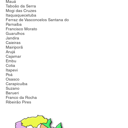
Mauá
Taboão da Serra
Mogi das Cruzes
Itaquaquecetuba
Ferraz de Vasconcelos Santana do
Parnaíba
Francisco Morato
Guarulhos
Jandira
Caieiras
Mairiporã
Arujá
Cajamar
Embu
Cotia
Itapevi
Poá
Osasco
Carapicuíba
Suzano
Barueri
Franco da Rocha
Ribeirão Pires