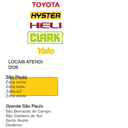
LOCAIS
ATENDI
DOS
São Paulo
Zona norte
Zona leste
Zona sul
Zona oeste
Grande São Paulo
São Bernardo do Campo
São Caetano do Sul
Santo André
Diadema