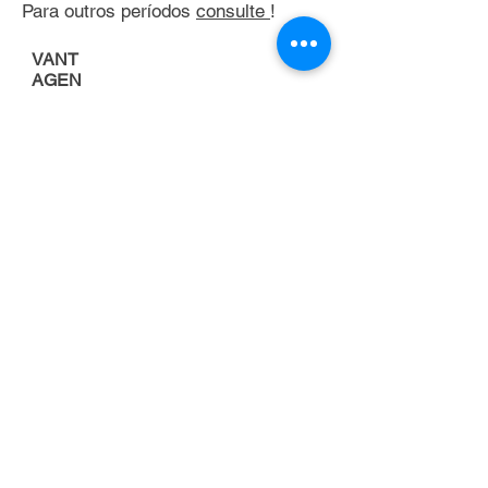
Para outros períodos
consulte
!
VANT
AGEN
S
Porque alugar uma
empilhadeira
FOCO NA
ATIVIDADE
PRINCIPAL DA
EMPRESA