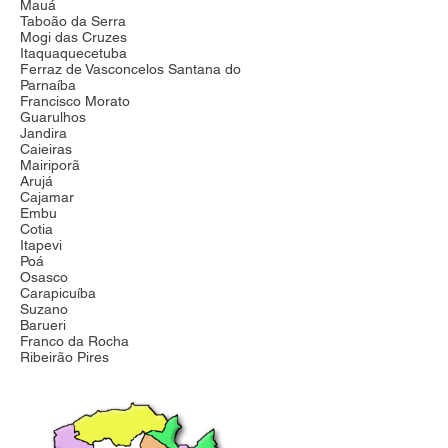
Mauá
Taboão da Serra
Mogi das Cruzes
Itaquaquecetuba
Ferraz de Vasconcelos Santana do
Parnaíba
Francisco Morato
Guarulhos
Jandira
Caieiras
Mairiporã
Arujá
Cajamar
Embu
Cotia
Itapevi
Poá
Osasco
Carapicuíba
Suzano
Barueri
Franco da Rocha
Ribeirão Pires