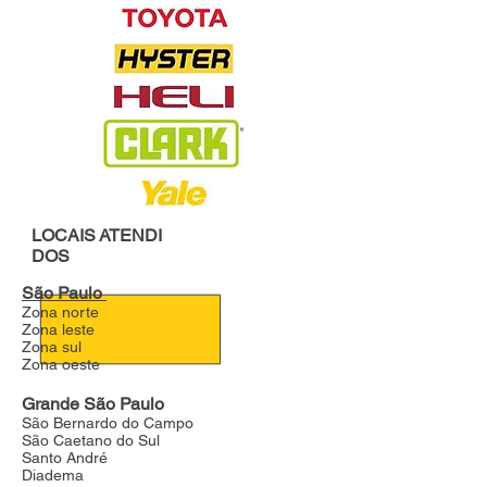
LOCAIS
ATENDI
DOS
São Paulo
Zona norte
Zona leste
Zona sul
Zona oeste
Grande São Paulo
São Bernardo do Campo
São Caetano do Sul
Santo André
Diadema