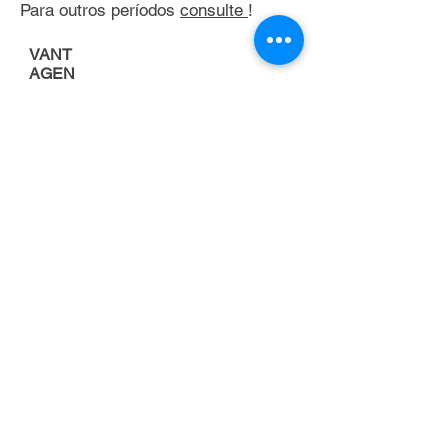
Para outros períodos
consulte
!
VANT
AGEN
S
Porque alugar uma
empilhadeira
FOCO NA
ATIVIDADE
PRINCIPAL DA
EMPRESA