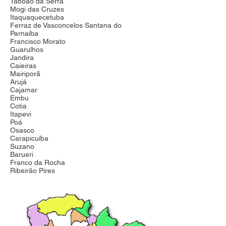
Taboão da Serra
Mogi das Cruzes
Itaquaquecetuba
Ferraz de Vasconcelos Santana do
Parnaíba
Francisco Morato
Guarulhos
Jandira
Caieiras
Mairiporã
Arujá
Cajamar
Embu
Cotia
Itapevi
Poá
Osasco
Carapicuíba
Suzano
Barueri
Franco da Rocha
Ribeirão Pires