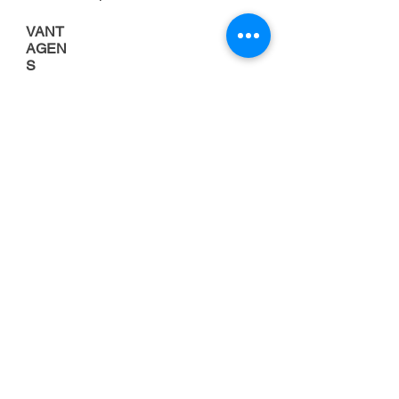
VANT
AGEN
S
Porque alugar uma
empilhadeira
FOCO NA
ATIVIDADE
PRINCIPAL DA
EMPRESA
Cuidar da manutenção de