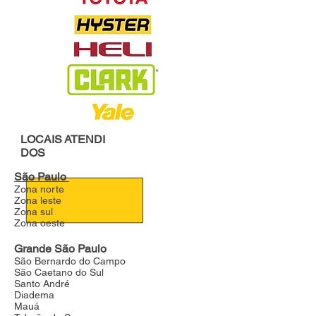
LOCAIS
ATENDI
DOS
São Paulo
Zona norte
Zona leste
Zona sul
Zona oeste
Grande São Paulo
São Bernardo do Campo
São Caetano do Sul
Santo André
Diadema
Mauá