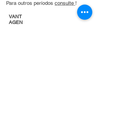
Para outros períodos
consulte
!
VANT
AGEN
S
Porque alugar uma
empilhadeira
FOCO NA
ATIVIDADE
PRINCIPAL DA
EMPRESA