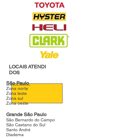
LOCAIS
ATENDI
DOS
São Paulo
Zona norte
Zona leste
Zona sul
Zona oeste
Grande São Paulo
São Bernardo do Campo
São Caetano do Sul
Santo André
Diadema