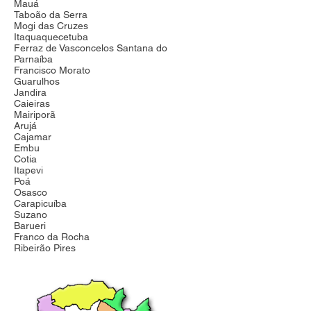
Mauá
Taboão da Serra
Mogi das Cruzes
Itaquaquecetuba
Ferraz de Vasconcelos Santana do
Parnaíba
Francisco Morato
Guarulhos
Jandira
Caieiras
Mairiporã
Arujá
Cajamar
Embu
Cotia
Itapevi
Poá
Osasco
Carapicuíba
Suzano
Barueri
Franco da Rocha
Ribeirão Pires