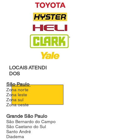
LOCAIS
ATENDI
DOS
São Paulo
Zona norte
Zona leste
Zona sul
Zona oeste
Grande São Paulo
São Bernardo do Campo
São Caetano do Sul
Santo André
Diadema