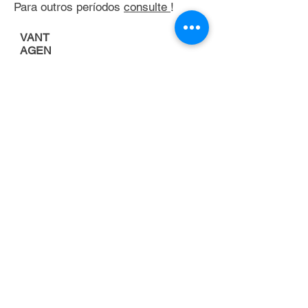
Para outros períodos
consulte
!
VANT
AGEN
S
Porque alugar uma
empilhadeira
FOCO NA
ATIVIDADE
PRINCIPAL DA
EMPRESA