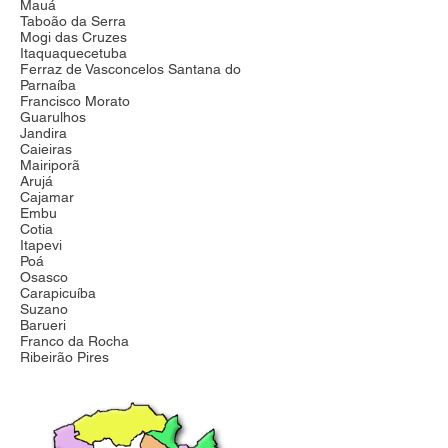
Mauá
Taboão da Serra
Mogi das Cruzes
Itaquaquecetuba
Ferraz de Vasconcelos Santana do
Parnaíba
Francisco Morato
Guarulhos
Jandira
Caieiras
Mairiporã
Arujá
Cajamar
Embu
Cotia
Itapevi
Poá
Osasco
Carapicuíba
Suzano
Barueri
Franco da Rocha
Ribeirão Pires